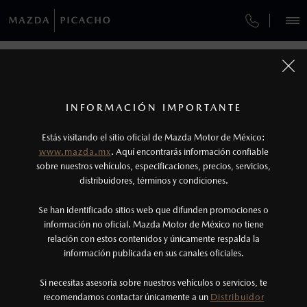
¿CÓMO COMPRAR MI MAZDA?
SERVICIOS Y MANTENIMIENTO
VEHÍCULOS
AUTOS
SUVS
HÍBRIDOS
PICKUPS
ROA
FINANCIAMIENTO
MANTENIMIENTO MAZDA BT-50
1
COTIZA TU MAZDA
Todas las imágenes del sitio son meramente ilustrativas.
SERVICIO EXPRESS
Los precios y especificaciones indicados en esta
INFORMACIÓN IMPORTANTE
INFORMACIÓN DE COMPRA
página son al menudeo, sugeridos por el
MAZDA2 SEDÁN
2026
MAZDA PICACHO
Estás visitando el sitio oficial de Mazda Motor de México:
$301,900
1
GARANTÍA
fabricante, en moneda de los Estados Unidos
DESDE
www.mazda.mx
. Aquí encontrarás información confiable
Avenida Periférico Sur No. 4080
NOSOTROS
Mexicanos, incluyen: I.V.A., e I.S.A.N., y
sobre nuestros vehículos, especificaciones, precios, servicios,
Colonia Jardines del Pedregal
distribuidores, términos y condiciones.
Alcaldía Álvaro Obregón, CDMX, C.P. 01900
COLLISION CENTER PICACHO
pueden cambiar sin previo aviso, no incluyen:
tenencias, placas, accesorios, seguro y gastos
Ventas
SERVICIOS
Se han identificado sitios web que difunden promociones o
CITA DE SERVICIO
administrativos. Mazda de México, se reserva el
información no oficial. Mazda Motor de México no tiene
(55) 6266-6400
relación con estos contenidos y únicamente respalda la
derecho de modificar las especificaciones y los
(55) 1138-2464
información publicada en sus canales oficiales.
(55)6266-6400
precios de sus productos, sin aviso previo al
Servicio
consumidor.
Si necesitas asesoría sobre nuestros vehículos o servicios, te
(55) 6266-6432
LOCALÍZANOS
recomendamos contactar únicamente a un
Distribuidor
(56) 4129-6645