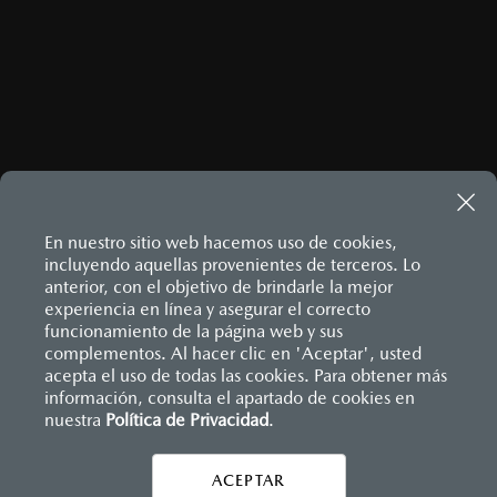
En nuestro sitio web hacemos uso de cookies,
incluyendo aquellas provenientes de terceros. Lo
anterior, con el objetivo de brindarle la mejor
experiencia en línea y asegurar el correcto
Inicio
funcionamiento de la página web y sus
Distribuidores
Mazda Picacho
Información de compra
Financiamiento
complementos. Al hacer clic en 'Aceptar', usted
acepta el uso de todas las cookies. Para obtener más
información, consulta el apartado de cookies en
nuestra
Política de Privacidad
LEGALES
.
ACEPTAR
CONTÁCTANOS