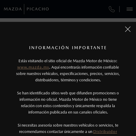
¿CÓMO COMPRAR MI MAZDA?
SERVICIOS Y MANTENIMIENTO
VEHÍCULOS
FINANCIAMIENTO
AUTOS
SUVS
HÍBRIDOS
PICKUPS
ROA
FINANCIAMIENTO
MANTENIMIENTO MAZDA BT-50
1
COTIZA TU MAZDA
Todas las imágenes del sitio son meramente ilustrativas.
SERVICIO EXPRESS
Los precios y especificaciones indicados en esta
INFORMACIÓN IMPORTANTE
FINANCIAMIENTO
INFORMACIÓN DE COMPRA
página son al menudeo, sugeridos por el
MAZDA2 SEDÁN
2026
Estás visitando el sitio oficial de Mazda Motor de México:
$301,900
1
GARANTÍA
fabricante, en moneda de los Estados Unidos
DESDE
www.mazda.mx
. Aquí encontrarás información confiable
NOSOTROS
Mexicanos, incluyen: I.V.A., e I.S.A.N., y
sobre nuestros vehículos, especificaciones, precios, servicios,
distribuidores, términos y condiciones.
COLLISION CENTER PICACHO
pueden cambiar sin previo aviso, no incluyen:
tenencias, placas, accesorios, seguro y gastos
SERVICIOS
Se han identificado sitios web que difunden promociones o
CITA DE SERVICIO
administrativos. Mazda de México, se reserva el
información no oficial. Mazda Motor de México no tiene
relación con estos contenidos y únicamente respalda la
derecho de modificar las especificaciones y los
información publicada en sus canales oficiales.
(55)6266-6400
precios de sus productos, sin aviso previo al
consumidor.
Si necesitas asesoría sobre nuestros vehículos o servicios, te
LOCALÍZANOS
recomendamos contactar únicamente a un
Distribuidor