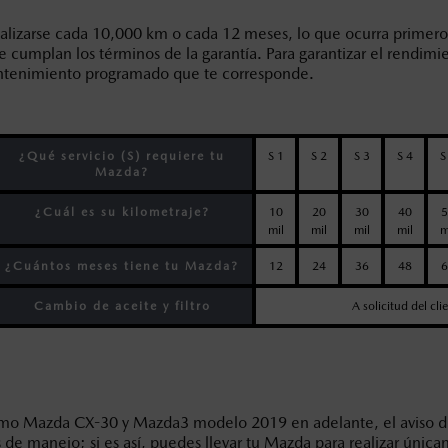
lizarse cada 10,000 km o cada 12 meses, lo que ocurra primero
e cumplan los términos de la garantía. Para garantizar el rendi
ntenimiento programado que te corresponde.
¿Qué servicio (S) requiere tu
S 1
S 2
S 3
S 4
S
Mazda?
¿Cuál es su kilometraje?
10
20
30
40
5
mil
mil
mil
mil
m
¿Cuántos meses tiene tu Mazda?
12
24
36
48
6
Cambio de aceite y filtro
A solicitud del cli
 Mazda CX-30 y Mazda3 modelo 2019 en adelante, el aviso del 
de manejo; si es así, puedes llevar tu Mazda para realizar únic