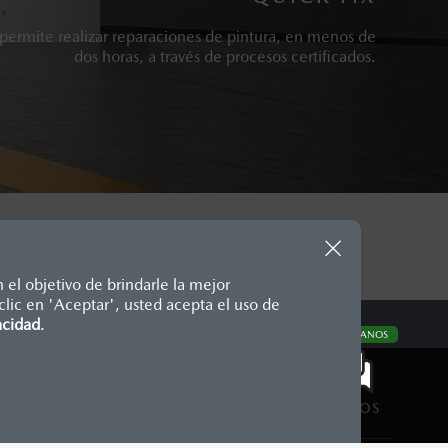
 permite realizar reparaciones de pintura, en menos de
dos horas, a través de procesos certificados.
 el objetivo de brindarle la mejor
lic en 'Aceptar', usted acepta el uso de
te, en moneda de los Estados
acidad
.
CONTÁCTANOS
nencias, placas, accesorios,
aciones y los precios de sus
CONTÁCTANOS