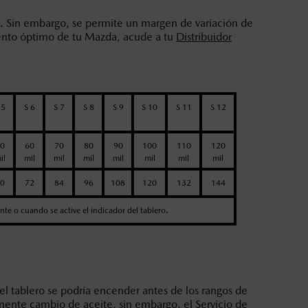
. Sin embargo, se permite un margen de variación de
miento óptimo de tu Mazda, acude a tu
Distribuidor
 5
S 6
S 7
S 8
S 9
S 10
S 11
S 12
0
60
70
80
90
100
110
120
il
mil
mil
mil
mil
mil
mil
mil
0
72
84
96
108
120
132
144
ente o cuando se active el indicador del tablero.
tablero se podría encender antes de los rangos de
amente cambio de aceite, sin embargo, el Servicio de