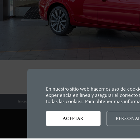
En nuestro sitio web hacemos uso de cookies
experiencia en línea y asegurar el correct
Los precios y especificaciones in
todas las cookies. Para obtener más inform
Inicio
Distribuidores
Mazda Picacho
Servicios
Servicios y M
2
Unidos Mexicanos, incluyen: I.V.A
seguro y gastos administrativos. 
ACEPTAR
PERSONAL
1
productos, sin aviso previo al co
LEGALES