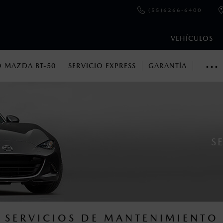
(55)6266-6400
VEHÍCULOS
···
 MAZDA BT-50
SERVICIO EXPRESS
GARANTÍA
Mazda MX-RF
en esta página son al menudeo, sugeridos por el fabricante, en m
o, no incluyen: tenencias, placas, accesorios, seguro y gastos ad
s de sus productos, sin aviso previo al consumidor.
S
SERVICIOS DE MANTENIMIENTO