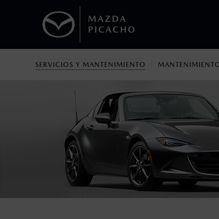
SERVICIOS Y MANTENIMIENTO
MANTENIMIENTO
1
Todas las imágenes del sitio son meramente ilustrativas.
No aplica para modelos Mazda MX-5 ni 
2
Los precios y especificaciones indicados 
I.S.A.N., y pueden cambiar sin previo avis
modificar las especificaciones y los precio
Todas las imágenes del sitio son meramente ilustrativas.