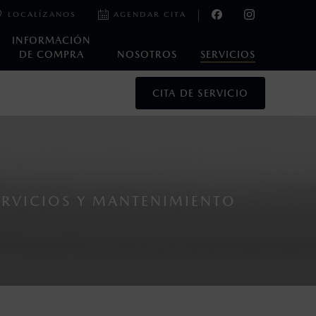
LOCALÍZANOS
AGENDAR CITA
INFORMACIÓN
DE COMPRA
NOSOTROS
SERVICIOS
CITA DE SERVICIO
oneda de los Estados Unidos Mexicanos, incluyen: I.V.A., e
ministrativos. Mazda de México, se reserva el derecho de
ERVICIOS Y MANTENIMIENTO