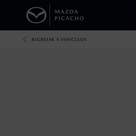
REGRESAR A VEHÍCULOS
1
Todas las imágenes del sitio son meramente ilustrativas.
Los valores de rendimiento de combustibl
obtenerse en condiciones y hábitos de man
2
®
Bluetooth
es una marca registrada de Bluet
mazda.mx para más información sobre com
3
Tu teléfono celular deberá contar con un 
Algunos modelos de teléfono celular no sop
4
El Control Dinámico de Estabilidad (DSC) e
prácticas de conducción segura. Factores c