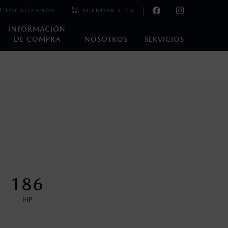
LOCALÍZANOS
AGENDAR CITA
INFORMACIÓN
DE COMPRA
NOSOTROS
SERVICIOS
e laboratorio que pueden o no ser reproducibles ni
ble, condiciones topográficas y otros factores.
na con ciertos dispositivos electrónicos. Consulta en
der tener acceso a las aplicaciones.
186
HP
control en condiciones adversas. No es un sustituto de las
ejo del conductor pueden afectar la efectividad del DSC. Por