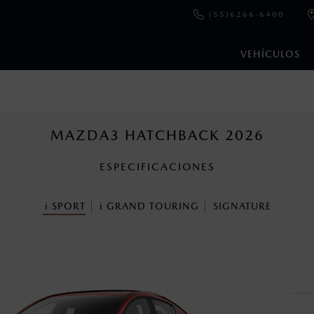
(55)6266-6400
VEHÍCULOS
e y emisiones de CO
se obtuvieron en condiciones controladas d
2
ejo convencional, debido a condiciones climatológicas, combusti
MAZDA3 HATCHBACK 2026
ESPECIFICACIONES
ooth Sig, Inc. Todos los derechos reservados. Este sistema funcio
patibilidad de equipos.
i
SPORT
i
GRAND TOURING
SIGNATURE
paquete de datos contratado con una compañía telefónica para po
ortan todas las funciones descritas.
s un sistema electrónico para ayudar al conductor a mantener el 
omo la velocidad, las condiciones de carretera y el tipo de man