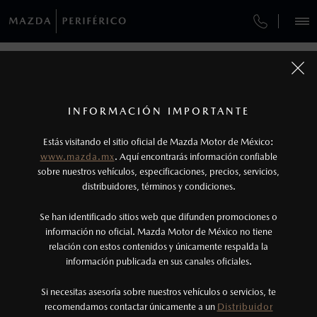
¿CÓMO COMPRAR MI MAZDA?
SERVICIOS Y MANTENIMIENTO
VEHÍCULOS
AUTOS
SUVS
HÍBRIDOS
PICKUPS
ROA
FINANCIAMIENTO
MANTENIMIENTO MAZDA BT-50
1
COTIZA TU MAZDA
Todas las imágenes del sitio son meramente ilustrativas.
GARANTÍA
Los precios y especificaciones indicados en esta
INFORMACIÓN IMPORTANTE
INFORMACIÓN DE COMPRA
página son al menudeo, sugeridos por el
MAZDA2 SEDÁN
2026
Estás visitando el sitio oficial de Mazda Motor de México:
CITA DE SERVICIO
MAZDA PERIFÉRICO
$301,900
1
fabricante, en moneda de los Estados Unidos
DESDE
www.mazda.mx
. Aquí encontrarás información confiable
NOSOTROS
Mexicanos, incluyen: I.V.A., e I.S.A.N., y
Tablaje Catastral 20427
sobre nuestros vehículos, especificaciones, precios, servicios,
Colonia Periférico Poniente
distribuidores, términos y condiciones.
pueden cambiar sin previo aviso, no incluyen:
Mérida, Yucatán, C.P. 97302
tenencias, placas, accesorios, seguro y gastos
SERVICIOS
Se han identificado sitios web que difunden promociones o
Ventas
administrativos. Mazda de México, se reserva el
información no oficial. Mazda Motor de México no tiene
(999) 489-1324
relación con estos contenidos y únicamente respalda la
derecho de modificar las especificaciones y los
información publicada en sus canales oficiales.
(999) 489-1321
precios de sus productos, sin aviso previo al
Atención al cliente
consumidor.
(999) 489-1306
Si necesitas asesoría sobre nuestros vehículos o servicios, te
AGENDAR CITA
recomendamos contactar únicamente a un
Distribuidor