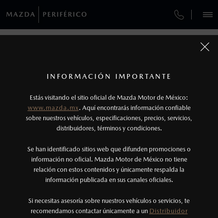
¿CÓMO COMPRAR MI MAZDA?
SERVICIOS Y MANTENIMIENTO
REGRESAR A VEHÍCULOS
VEHÍCULOS
AUTOS
SUVS
HÍBRIDOS
PICKUPS
ROA
FINANCIAMIENTO
MANTENIMIENTO MAZDA BT-50
1
MAZDA3 HATCHBACK 2026
COTIZA TU MAZDA
Todas las imágenes del sitio son meramente ilustrativas.
GARANTÍA
Los valores de rendimiento de combustible y
INFORMACIÓN IMPORTANTE
INFORMACIÓN DE COMPRA
emisiones de CO
se obtuvieron en condiciones
MAZDA2 SEDÁN
2026
2
ESPECIFICACIONES
Estás visitando el sitio oficial de Mazda Motor de México:
CITA DE SERVICIO
$301,900
7
controladas de laboratorio que pueden o no ser
DESDE
www.mazda.mx
. Aquí encontrarás información confiable
NOSOTROS
reproducibles ni obtenerse en condiciones y
sobre nuestros vehículos, especificaciones, precios, servicios,
i
SPORT
distribuidores, términos y condiciones.
hábitos de manejo convencional, debido a
condiciones climatológicas, combustible,
SERVICIOS
Se han identificado sitios web que difunden promociones o
condiciones topográficas y otros factores.
información no oficial. Mazda Motor de México no tiene
relación con estos contenidos y únicamente respalda la
2
información publicada en sus canales oficiales.
(999) 489-1321
®
Bluetooth
es una marca registrada de Bluetooth
Sig, Inc. Todos los derechos reservados. Este
Si necesitas asesoría sobre nuestros vehículos o servicios, te
AGENDAR CITA
recomendamos contactar únicamente a un
Distribuidor
sistema funciona con ciertos dispositivos