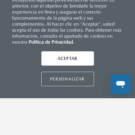
(SBR)
anterior, con el objetivo de brindarle la mejor
Sistemas de asientos
experiencia en línea y asegurar el correcto
Velocímetro
Inicio
funcionamiento de la página web y sus
Distribuidores
Mazda Periférico
Vehículos
MAZDA CONNECT™
Vidrio laminado, vidrio templado, vidrio plastificado
Mazda3 Hatchback
complementos. Al hacer clic en 'Aceptar', usted
Apple CarPlay™ y Android Auto™ inalámbrico
acepta el uso de todas las cookies. Para obtener más
Control central de mando (HMI)
información, consulta el apartado de cookies en
Controles de audio montados al volante
nuestra
Política de Privacidad
LEGALES
.
Entrada USB C
Pantalla a color de 10"
ACEPTAR
®
2
3
Sistema Bluetooth
(manos libres)
CONTÁCTANOS
Sistema de audio AM/FM con 8 bocinas
CONTÁCTANOS
PERSONALIZAR
INSTRUMENTOS
Botón modo sport (TA)
TÉRMINOS Y CONDICIONES
Computadora de viaje
POLÍTICA DE PRIVACIDAD
Control de velocidad crucero (Cruise control)
Freno de mano eléctrico (EPB) con auto hold
AVISO DE PRIVACIDAD
VISITA MAZDA.MX