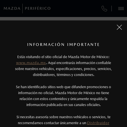
¿CÓMO COMPRAR MI MAZDA?
SERVICIOS Y MANTENIMIENTO
VEHÍCULOS
¿CÓMO COMPRAR MI MAZDA?
AUTOS
SUVS
HÍBRIDOS
PICKUPS
ROA
FINANCIAMIENTO
MANTENIMIENTO MAZDA BT-50
1
COTIZA TU MAZDA
PASOS DE COMPRA
Todas las imágenes del sitio son meramente ilustrativas.
GARANTÍA
Los precios y especificaciones indicados en esta
INFORMACIÓN IMPORTANTE
INFORMACIÓN DE COMPRA
página son al menudeo, sugeridos por el
MAZDA2 SEDÁN
2026
Estás visitando el sitio oficial de Mazda Motor de México:
CITA DE SERVICIO
$301,900
1
fabricante, en moneda de los Estados Unidos
DESDE
www.mazda.mx
. Aquí encontrarás información confiable
NOSOTROS
Mexicanos, incluyen: I.V.A., e I.S.A.N., y
sobre nuestros vehículos, especificaciones, precios, servicios,
distribuidores, términos y condiciones.
pueden cambiar sin previo aviso, no incluyen:
tenencias, placas, accesorios, seguro y gastos
SERVICIOS
Se han identificado sitios web que difunden promociones o
administrativos. Mazda de México, se reserva el
información no oficial. Mazda Motor de México no tiene
relación con estos contenidos y únicamente respalda la
derecho de modificar las especificaciones y los
información publicada en sus canales oficiales.
(999) 489-1321
precios de sus productos, sin aviso previo al
consumidor.
Si necesitas asesoría sobre nuestros vehículos o servicios, te
AGENDAR CITA
recomendamos contactar únicamente a un
Distribuidor