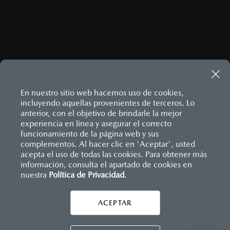
En nuestro sitio web hacemos uso de cookies,
incluyendo aquellas provenientes de terceros. Lo
anterior, con el objetivo de brindarle la mejor
experiencia en línea y asegurar el correcto
Inicio
funcionamiento de la página web y sus
Distribuidores
Mazda Periférico
Información de compra
¿Cómo comprar mi Mazda?
complementos. Al hacer clic en 'Aceptar', usted
acepta el uso de todas las cookies. Para obtener más
información, consulta el apartado de cookies en
nuestra
Política de Privacidad
LEGALES
.
ACEPTAR
CONTÁCTANOS