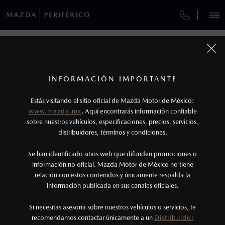
¿CÓMO COMPRAR MI MAZDA?
SERVICIOS Y MANTENIMIENTO
GARANTÍAS MAZDA
VEHÍCULOS
AUTOS
SUVS
HÍBRIDOS
PICKUPS
ROA
FINANCIAMIENTO
MANTENIMIENTO MAZDA BT-50
1
COTIZA TU MAZDA
Todas las imágenes del sitio son meramente ilustrativas.
GARANTÍA
Lo que ocurra primero.
INFORMACIÓN IMPORTANTE
INFORMACIÓN DE COMPRA
MAZDA2 SEDÁN
2026
2
Estás visitando el sitio oficial de Mazda Motor de México:
CITA DE SERVICIO
$301,900
6
Robo de lunas: Programa válido únicamente
DESDE
www.mazda.mx
. Aquí encontrarás información confiable
NOSOTROS
para vehículos vendidos dentro del territorio
sobre nuestros vehículos, especificaciones, precios, servicios,
distribuidores, términos y condiciones.
nacional.
SERVICIOS
Se han identificado sitios web que difunden promociones o
3
Lo que ocurra primero.
información no oficial. Mazda Motor de México no tiene
relación con estos contenidos y únicamente respalda la
La vigencia de la Garantía Extendida comienza
información publicada en sus canales oficiales.
(999) 489-1321
una vez que la Garantía de Fábrica del vehículo
haya vencido, es decir, después de los primeros
Si necesitas asesoría sobre nuestros vehículos o servicios, te
AGENDAR CITA
recomendamos contactar únicamente a un
Distribuidor
36 meses o los 60,000 km.
GARANTÍA DE FÁBRICA MAZDA