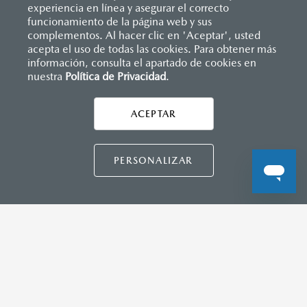
experiencia en línea y asegurar el correcto
Inicio
funcionamiento de la página web y sus
Distribuidores
Mazda Periférico
Servicio
Garantía
complementos. Al hacer clic en 'Aceptar', usted
acepta el uso de todas las cookies. Para obtener más
información, consulta el apartado de cookies en
LEGALES
nuestra
Política de Privacidad
.
ACEPTAR
CONTÁCTANOS
CONTÁCTANOS
PERSONALIZAR
TÉRMINOS Y CONDICIONES
POLÍTICA DE PRIVACIDAD
AVISO DE PRIVACIDAD
VISITA MAZDA.MX
©2026 MAZDA MOTOR DE MÉXICO. TODOS LOS
DERECHOS RESERVADOS.