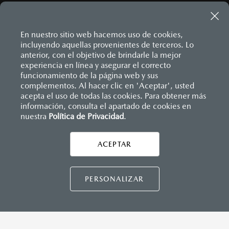
Sistema de frenado (freno de servicio y de
Descansabrazos trasero con portavasos
estacionamiento)
Palanca de velocidades forrada en piel
Sistema desempañante
Soporte lumbar de ajuste eléctrico
Sistema limpia y lava parabrisas
Vestiduras de asientos en piel nappa color rojo
En nuestro sitio web hacemos uso de cookies,
Sistema recordatorio de uso de cinturón de seguridad
Volante forrado en piel
incluyendo aquellas provenientes de terceros. Lo
(SBR)
Volante con calefacción
anterior, con el objetivo de brindarle la mejor
Sistemas de asientos
experiencia en línea y asegurar el correcto
Velocímetro
Inicio
funcionamiento de la página web y sus
Distribuidores
Mazda Pachuca
Vehículos
Vidrio laminado, vidrio templado, vidrio plastificado
Mazda CX-70
complementos. Al hacer clic en 'Aceptar', usted
MAZDA CONNECT
acepta el uso de todas las cookies. Para obtener más
información, consulta el apartado de cookies en
Apple CarPlay™ y Android Auto
™ inalámbrico
nuestra
Política de Privacidad
LEGALES
.
Control central de mando (HMI)
Controles de audio montados al volante
Entrada USB
ACEPTAR
CONTÁCTANOS
Pantalla a color de 12"
Sistema Bluetooth® (manos libres)
Sistema de audio Bose® HD AM/FM con 12 bocinas
CONTÁCTANOS
PERSONALIZAR
CONTACTO
DIRECTO AQUÍ
INSTRUMENTOS
TÉRMINOS Y CONDICIONES
Botón modos de manejo Mi-Drive (Normal, sport, offroad,