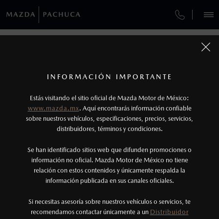
¿CÓMO COMPRAR MI MAZDA?
SERVICIOS Y MANTENIMIENTO
REGRESAR A VEHÍCULOS
VEHÍCULOS
AUTOS
SUVS
HÍBRIDOS
PICKUPS
ROA
FINANCIAMIENTO
MANTENIMIENTO MAZDA BT-50
1
MAZDA CX-70 2026
COTIZA TU MAZDA
Todas las imágenes del sitio son meramente ilustrativas.
SERVICIO EXPRESS
Los valores de rendimiento de combustible y
INFORMACIÓN IMPORTANTE
INFORMACIÓN DE COMPRA
emisiones de CO
se obtuvieron en condiciones
MAZDA2 SEDÁN
2026
2
ESPECIFICACIONES
Estás visitando el sitio oficial de Mazda Motor de México:
$301,900
6
GARANTÍA
controladas de laboratorio que pueden o no ser
DESDE
www.mazda.mx
. Aquí encontrarás información confiable
NOSOTROS
reproducibles ni obtenerse en condiciones y
sobre nuestros vehículos, especificaciones, precios, servicios,
CARBON EDITION MHEV
distribuidores, términos y condiciones.
COLLISION CENTER PACHUCA
hábitos de manejo convencional, debido a
condiciones climatológicas, combustible,
SERVICIOS
Se han identificado sitios web que difunden promociones o
CITA DE SERVICIO
condiciones topográficas y otros factores.
información no oficial. Mazda Motor de México no tiene
relación con estos contenidos y únicamente respalda la
2
información publicada en sus canales oficiales.
(771) 717-2900
El Control Dinámico de Estabilidad (DSC) es un
sistema electrónico para ayudar al conductor a
Si necesitas asesoría sobre nuestros vehículos o servicios, te
AGENDAR CITA
recomendamos contactar únicamente a un
Distribuidor
mantener el control en condiciones adversas. No