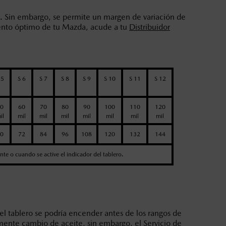
. Sin embargo, se permite un margen de variación de
miento óptimo de tu Mazda, acude a tu
Distribuidor
 5
S 6
S 7
S 8
S 9
S 10
S 11
S 12
0
60
70
80
90
100
110
120
il
mil
mil
mil
mil
mil
mil
mil
0
72
84
96
108
120
132
144
ente o cuando se active el indicador del tablero.
tablero se podría encender antes de los rangos de
amente cambio de aceite, sin embargo, el Servicio de