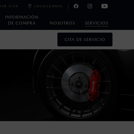
DAR CITA
LOCALIZANOS
INFORMACIÓN
DE COMPRA
NOSOTROS
SERVICIOS
CITA DE SERVICIO
oneda de los Estados Unidos Mexicanos, incluyen: I.V.A., e
ministrativos. Mazda de México, se reserva el derecho de