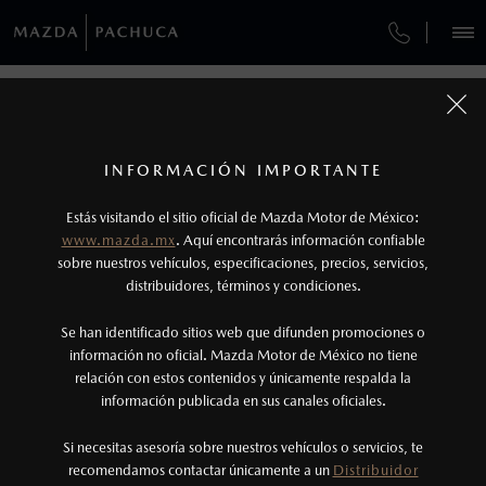
¿CÓMO COMPRAR MI MAZDA?
SERVICIOS Y MANTENIMIENTO
REGRESAR A VEHÍCULOS
VEHÍCULOS
AUTOS
SUVS
HÍBRIDOS
PICKUPS
ROA
FINANCIAMIENTO
MANTENIMIENTO MAZDA BT-50
1
MAZDA CX-50 2027
COTIZA TU MAZDA
SERVICIO EXPRESS
Los valores de rendimiento de combustible y
INFORMACIÓN IMPORTANTE
INFORMACIÓN DE COMPRA
emisiones de CO
se obtuvieron en condiciones
MAZDA2 SEDÁN
2026
2
ESPECIFICACIONES
Estás visitando el sitio oficial de Mazda Motor de México:
$301,900
4
GARANTÍA
controladas de laboratorio que pueden o no ser
DESDE
www.mazda.mx
. Aquí encontrarás información confiable
NOSOTROS
reproducibles ni obtenerse en condiciones y
sobre nuestros vehículos, especificaciones, precios, servicios,
i
GRAND TOURING
distribuidores, términos y condiciones.
COLLISION CENTER PACHUCA
hábitos de manejo convencional, debido a
condiciones climatológicas, combustible,
SERVICIOS
Se han identificado sitios web que difunden promociones o
CITA DE SERVICIO
condiciones topográficas y otros factores.
información no oficial. Mazda Motor de México no tiene
relación con estos contenidos y únicamente respalda la
2
información publicada en sus canales oficiales.
(771) 717-2900
El Control Dinámico de Estabilidad (DSC) es un
sistema electrónico para ayudar al conductor a
Si necesitas asesoría sobre nuestros vehículos o servicios, te
AGENDAR CITA
recomendamos contactar únicamente a un
Distribuidor
mantener el control en condiciones adversas. No