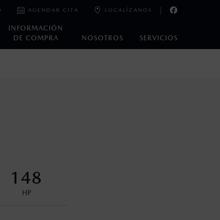
0
AGENDAR CITA
LOCALÍZANOS
INFORMACIÓN
DE COMPRA
NOSOTROS
SERVICIOS
e laboratorio que pueden o no ser reproducibles ni
ble, condiciones topográficas y otros factores.
na con ciertos dispositivos electrónicos. Consulta en
encuentran disponibles en el asiento trasero para asegurar la
148
HP