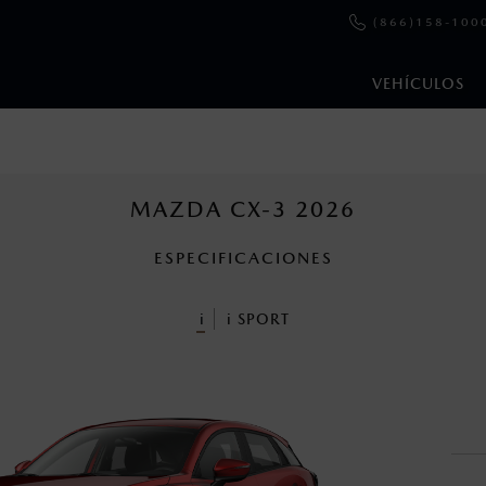
(866)158-100
VEHÍCULOS
e y emisiones de CO
se obtuvieron en condiciones controladas d
2
ejo convencional, debido a condiciones climatológicas, combusti
MAZDA CX-3 2026
ESPECIFICACIONES
ooth Sig, Inc. Todos los derechos reservados. Este sistema funcio
patibilidad de equipos.
i
i
SPORT
cuando viajes con niños utiliza los dispositivos de anclaje que se 