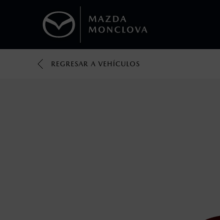
REGRESAR A VEHÍCULOS
1
Todas las imágenes del sitio son meramente ilustrativas.
Los valores de rendimiento de combustibl
obtenerse en condiciones y hábitos de man
2
®
Bluetooth
es una marca registrada de Bluet
mazda.mx para más información sobre com
3
Utiliza siempre el cinturón de seguridad y 
silla.
4
Lo que ocurra primero.