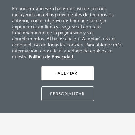
En nuestro sitio web hacemos uso de cookies,
incluyendo aquellas provenientes de terceros. Lo
anterior, con el objetivo de brindarle la mejor
experiencia en línea y asegurar el correcto
Inicio
funcionamiento de la página web y sus
Distribuidores
Mazda Monclova
Nosotros
complementos. Al hacer clic en 'Aceptar', usted
acepta el uso de todas las cookies. Para obtener más
información, consulta el apartado de cookies en
LEGALES
nuestra
Política de Privacidad
.
ACEPTAR
CONTÁCTANOS
CONTÁCTANOS
PERSONALIZAR
TÉRMINOS Y CONDICIONES
POLÍTICA DE PRIVACIDAD
VISITA MAZDA.MX