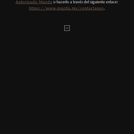
Autorizado Mazda
o hacerlo a través del siguiente enlace:
Todas las imágenes del sitio son meramente
LOCALÍZANOS
https://www.mazda.mx/contactanos
.
ilustrativas.
MAZDA2 HATCHBACK
2026
DISTRIBUIDORES DEL GRUPO
$331,900
1
DESDE
MAZDA PIEDRAS NEGRAS
MAZDA3 SEDÁN
2026
$403,900
1
DESDE
VISITAR SITIO