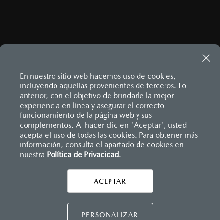
En nuestro sitio web hacemos uso de cookies,
incluyendo aquellas provenientes de terceros. Lo
anterior, con el objetivo de brindarle la mejor
experiencia en línea y asegurar el correcto
Inicio
funcionamiento de la página web y sus
Distribuidores
Mazda Monclova
Información de compra
¿Cómo comprar mi Mazda?
complementos. Al hacer clic en 'Aceptar', usted
acepta el uso de todas las cookies. Para obtener más
información, consulta el apartado de cookies en
nuestra
Política de Privacidad
LEGALES
.
ACEPTAR
CONTÁCTANOS
CONTÁCTANOS
PERSONALIZAR