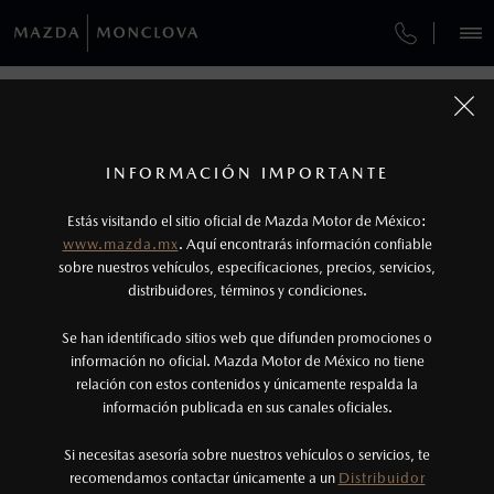
¿CÓMO COMPRAR MI MAZDA?
SERVICIOS Y MANTENIMIENTO
VEHÍCULOS
¿CÓMO COMPRAR MI MAZDA?
AUTOS
SUVS
HÍBRIDOS
PICKUPS
ROA
FINANCIAMIENTO
MANTENIMIENTO MAZDA BT-50
1
COTIZA TU MAZDA
PASOS DE COMPRA
Todas las imágenes del sitio son meramente ilustrativas.
SERVICIO EXPRESS
Los precios y especificaciones indicados en esta
INFORMACIÓN IMPORTANTE
INFORMACIÓN DE COMPRA
página son al menudeo, sugeridos por el
MAZDA2 SEDÁN
2026
Estás visitando el sitio oficial de Mazda Motor de México:
$301,900
1
GARANTÍA
fabricante, en moneda de los Estados Unidos
DESDE
www.mazda.mx
. Aquí encontrarás información confiable
NOSOTROS
Mexicanos, incluyen: I.V.A., e I.S.A.N., y
sobre nuestros vehículos, especificaciones, precios, servicios,
CITA DE SERVICIO
distribuidores, términos y condiciones.
pueden cambiar sin previo aviso, no incluyen:
tenencias, placas, accesorios, seguro y gastos
SERVICIOS
Se han identificado sitios web que difunden promociones o
administrativos. Mazda de México, se reserva el
información no oficial. Mazda Motor de México no tiene
relación con estos contenidos y únicamente respalda la
derecho de modificar las especificaciones y los
información publicada en sus canales oficiales.
(866)158-1000
precios de sus productos, sin aviso previo al
consumidor.
Si necesitas asesoría sobre nuestros vehículos o servicios, te
AGENDAR CITA
recomendamos contactar únicamente a un
Distribuidor