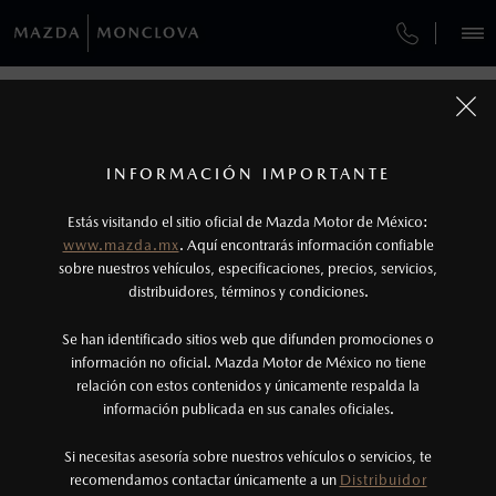
¿CÓMO COMPRAR MI MAZDA?
SERVICIOS Y MANTENIMIENTO
VEHÍCULOS
GARANTÍA
AUTOS
SUVS
HÍBRIDOS
PICKUPS
ROA
FINANCIAMIENTO
MANTENIMIENTO MAZDA BT-50
1
COTIZA TU MAZDA
Todas las imágenes del sitio son meramente ilustrativas.
SERVICIO EXPRESS
Lo que ocurra primero.
INFORMACIÓN IMPORTANTE
GARANTÍAS MAZDA
INFORMACIÓN DE COMPRA
MAZDA2 SEDÁN
2026
2
Estás visitando el sitio oficial de Mazda Motor de México:
$301,900
6
GARANTÍA
Robo de lunas: Programa válido únicamente
DESDE
www.mazda.mx
. Aquí encontrarás información confiable
NOSOTROS
para vehículos vendidos dentro del territorio
sobre nuestros vehículos, especificaciones, precios, servicios,
CITA DE SERVICIO
distribuidores, términos y condiciones.
nacional.
SERVICIOS
Se han identificado sitios web que difunden promociones o
3
Lo que ocurra primero.
información no oficial. Mazda Motor de México no tiene
relación con estos contenidos y únicamente respalda la
La vigencia de la Garantía Extendida comienza
información publicada en sus canales oficiales.
(866)158-1000
una vez que la Garantía de Fábrica del vehículo
haya vencido, es decir, después de los primeros
Si necesitas asesoría sobre nuestros vehículos o servicios, te
AGENDAR CITA
recomendamos contactar únicamente a un
Distribuidor
36 meses o los 60,000 km.