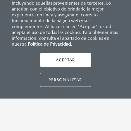
incluyendo aquellas provenientes de terceros. Lo
anterior, con el objetivo de brindarle la mejor
experiencia en línea y asegurar el correcto
Inicio
funcionamiento de la página web y sus
Distribuidores
Mazda Monclova
Servicios
Garantía
complementos. Al hacer clic en 'Aceptar', usted
acepta el uso de todas las cookies. Para obtener más
información, consulta el apartado de cookies en
LEGALES
nuestra
Política de Privacidad
.
ACEPTAR
CONTÁCTANOS
CONTÁCTANOS
PERSONALIZAR
TÉRMINOS Y CONDICIONES
POLÍTICA DE PRIVACIDAD
VISITA MAZDA.MX
©2026 MAZDA MOTOR DE MÉXICO. TODOS LOS
DERECHOS RESERVADOS.