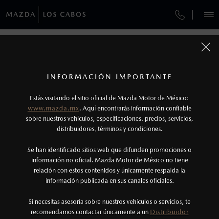
¿CÓMO COMPRAR MI MAZDA?
SERVICIOS Y MANTENIMIENTO
REGRESAR A VEHÍCULOS
VEHÍCULOS
AUTOS
SUVS
HÍBRIDOS
PICKUPS
ROA
FINANCIAMIENTO
MANTENIMIENTO MAZDA BT-50
1
MAZDA CX-30 2026
COTIZA TU MAZDA
Todas las imágenes del sitio son meramente ilustrativas.
GARANTÍA
Los valores de rendimiento de combustible y
INFORMACIÓN IMPORTANTE
INFORMACIÓN DE COMPRA
emisiones de CO
se obtuvieron en condiciones
MAZDA2 SEDÁN
2026
2
ESPECIFICACIONES
Estás visitando el sitio oficial de Mazda Motor de México:
$301,900
8
controladas de laboratorio que pueden o no ser
DESDE
www.mazda.mx
. Aquí encontrarás información confiable
NOSOTROS
reproducibles ni obtenerse en condiciones y
sobre nuestros vehículos, especificaciones, precios, servicios,
i
distribuidores, términos y condiciones.
hábitos de manejo convencional, debido a
condiciones climatológicas, combustible,
SERVICIOS
Se han identificado sitios web que difunden promociones o
condiciones topográficas y otros factores.
información no oficial. Mazda Motor de México no tiene
relación con estos contenidos y únicamente respalda la
2
información publicada en sus canales oficiales.
(624) 189 1000
®
Bluetooth
es una marca registrada de Bluetooth
Sig, Inc. Todos los derechos reservados. Este
Si necesitas asesoría sobre nuestros vehículos o servicios, te
AGENDAR CITA
recomendamos contactar únicamente a un
Distribuidor
sistema funciona con ciertos dispositivos