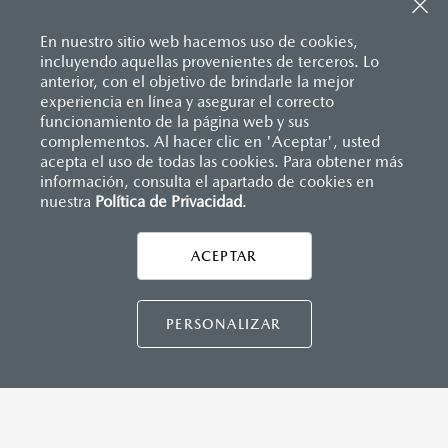
Sistema de frenado (freno de servicio y de
Entrada USB
estacionamiento)
Pantalla a color de 7’’
Sistema desempañante
En nuestro sitio web hacemos uso de cookies,
®
2
Sistema Bluetooth
(manos libres)
Sistema limpia y lava parabrisas
incluyendo aquellas provenientes de terceros. Lo
Sistema de audio AM/FM con 6 bocinas
Sistema recordatorio de uso de cinturón de seguridad
anterior, con el objetivo de brindarle la mejor
(SBR)
experiencia en línea y asegurar el correcto
Sistemas de asientos
Inicio
funcionamiento de la página web y sus
Distribuidores
Mazda Los Cabos
Vehículos
Mazda2 Hatchback
Velocímetro
complementos. Al hacer clic en 'Aceptar', usted
INSTRUMENTOS
Vidrio laminado, vidrio templado, vidrio plastificado
acepta el uso de todas las cookies. Para obtener más
información, consulta el apartado de cookies en
Botón modo sport (TA)
nuestra
Política de Privacidad
LEGALES
.
Computadora de viaje
Control de velocidad crusero (Cruise control)
ACEPTAR
CONTÁCTANOS
DIMENSIONES INTERIORES (MM)
CONTÁCTANOS
PERSONALIZAR
Espacio para cabeza, delantero/trasero: 984/945
Espacio para caderas, delantero/trasero: 1,322/1,212
Espacio para hombros, delantero/trasero: 1,352/1,272
Espacio para piernas, delantero/trasero: 1,063/881
TÉRMINOS Y CONDICIONES
POLÍTICA DE PRIVACIDAD