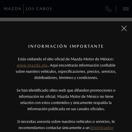
¿CÓMO COMPRAR MI MAZDA?
SERVICIOS Y MANTENIMIENTO
REGRESAR A VEHÍCULOS
VEHÍCULOS
AUTOS
SUVS
HÍBRIDOS
PICKUPS
ROA
FINANCIAMIENTO
MANTENIMIENTO MAZDA BT-50
1
MAZDA2 HATCHBACK 2026
COTIZA TU MAZDA
Todas las imágenes del sitio son meramente ilustrativas.
GARANTÍA
Los valores de rendimiento de combustible y
INFORMACIÓN IMPORTANTE
INFORMACIÓN DE COMPRA
emisiones de CO
se obtuvieron en condiciones
MAZDA2 SEDÁN
2026
2
ESPECIFICACIONES
Estás visitando el sitio oficial de Mazda Motor de México:
$301,900
7
controladas de laboratorio que pueden o no ser
DESDE
www.mazda.mx
. Aquí encontrarás información confiable
NOSOTROS
reproducibles ni obtenerse en condiciones y
sobre nuestros vehículos, especificaciones, precios, servicios,
i
SPORT
distribuidores, términos y condiciones.
hábitos de manejo convencional, debido a
condiciones climatológicas, combustible,
SERVICIOS
Se han identificado sitios web que difunden promociones o
condiciones topográficas y otros factores.
información no oficial. Mazda Motor de México no tiene
relación con estos contenidos y únicamente respalda la
2
información publicada en sus canales oficiales.
(624) 189 1000
®
Bluetooth
es una marca registrada de Bluetooth
Sig, Inc. Todos los derechos reservados. Este
Si necesitas asesoría sobre nuestros vehículos o servicios, te
AGENDAR CITA
recomendamos contactar únicamente a un
Distribuidor
sistema funciona con ciertos dispositivos