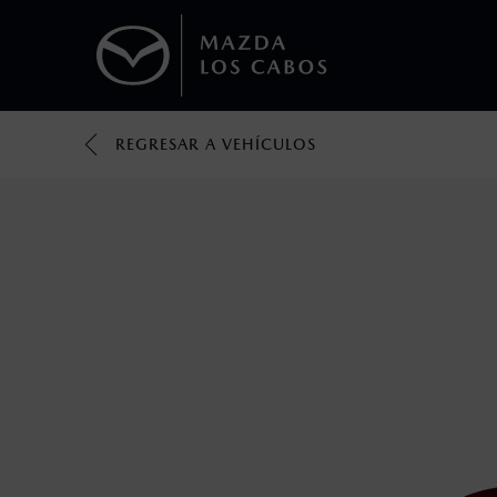
REGRESAR A VEHÍCULOS
1
Todas las imágenes del sitio son meramente ilustrativas.
Los valores de rendimiento de combustibl
obtenerse en condiciones y hábitos de man
2
®
Bluetooth
es una marca registrada de Bluet
mazda.mx para más información sobre com
3
Utiliza siempre el cinturón de seguridad y 
silla.
4
Lo que ocurra primero.