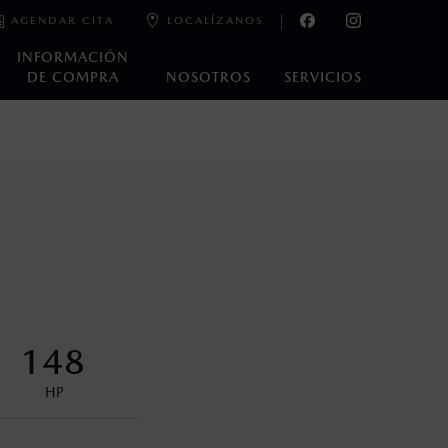
AGENDAR CITA
LOCALÍZANOS
INFORMACIÓN
DE COMPRA
NOSOTROS
SERVICIOS
e laboratorio que pueden o no ser reproducibles ni
ble, condiciones topográficas y otros factores.
na con ciertos dispositivos electrónicos. Consulta en
encuentran disponibles en el asiento trasero para asegurar la
148
HP