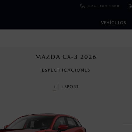
(624) 189 1000
VEHÍCULOS
e y emisiones de CO
se obtuvieron en condiciones controladas d
2
ejo convencional, debido a condiciones climatológicas, combusti
MAZDA CX-3 2026
ESPECIFICACIONES
ooth Sig, Inc. Todos los derechos reservados. Este sistema funcio
patibilidad de equipos.
i
i
SPORT
cuando viajes con niños utiliza los dispositivos de anclaje que se 