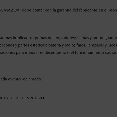
MAZDA, debe contar con la garantía del fabricante en el momen
 sistemas implicados; gomas de limpiadores; llantas y amortiguado
sorios y partes estéticas; batería y radio; faros, lámparas y luc
paraciones para mejorar el desempeño o el funcionamiento causados
 cada evento reclamado.
DIDA DE AUTOS NUEVOS