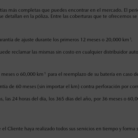
ías más completas que puedes encontrar en el mercado. El per
en esta página son al menudeo, sugeridos por el fabricante, en m
se detallan en la póliza. Entre las coberturas que te ofrecemos s
o, no incluyen: tenencias, placas, accesorios, seguro y gastos ad
s de sus productos, sin aviso previo al consumidor.
1
rantía de ajuste durante los primeros 12 meses o 20,000 km
.
de reclamar las mismas sin costo en cualquier distribuidor aut
1
36 meses o 60,000 km
para el reemplazo de su batería en caso de 
de 60 meses (sin importar el km) contra perforación por cor
, las 24 horas del día, los 365 días del año, por 36 meses o 60,
e el Cliente haya realizado todos sus servicios en tiempo y forma