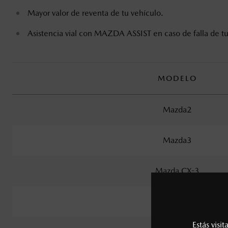
Mayor valor de reventa de tu vehículo.
Asistencia vial con MAZDA ASSIST en caso de falla de t
MODELO
Mazda2
Mazda3
Mazda CX-3
Mazda CX-30
Estás visi