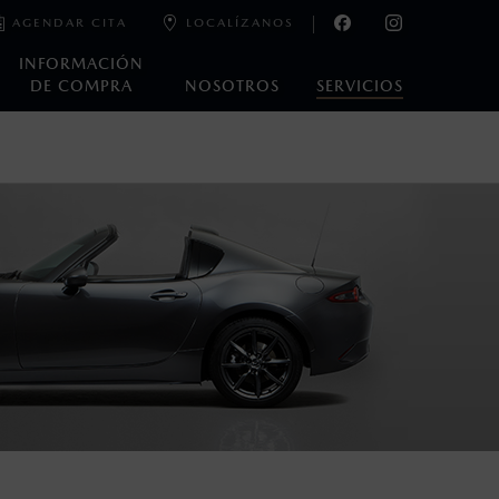
AGENDAR CITA
LOCALÍZANOS
INFORMACIÓN
DE COMPRA
NOSOTROS
SERVICIOS
o, es decir, después de los primeros 36 meses o los 60,000
acturados.
antía Extendida a partir del 2 de abril de 2024.