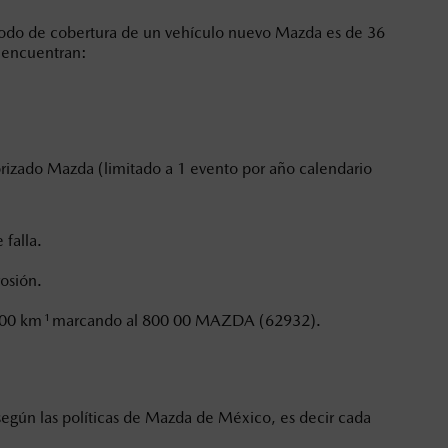
iodo de cobertura de un vehículo nuevo Mazda es de 36
oneda de los Estados Unidos Mexicanos, incluyen: I.V.A., e
e encuentran:
ministrativos. Mazda de México, se reserva el derecho de
orizado Mazda (limitado a 1 evento por año calendario
falla.
rosión.
1
000 km
marcando al 800 00 MAZDA (62932).
 según las políticas de Mazda de México, es decir cada