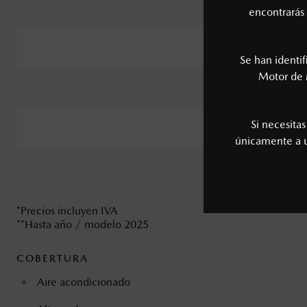
Mazda CX-5**
encontrarás 
Mazda CX-50
Se han identi
Motor de 
Mazda CX-90
Si necesita
Mazda BT-50
únicamente a
Mazda MX-5
*Precios incluyen IVA
**Hasta año / modelo 2025
COBERTURA
Aire acondicionado