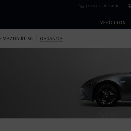
(624) 189 1000
VEHÍCULOS
 MAZDA BT-50
GARANTÍA
 para vehículos vendidos dentro del territorio nacional.
enza una vez que la Garantía de Fábrica del vehículo haya vencid
11,000 km en el odómetro y menos de 12 meses de haber sido f
ento es válida únicamente para los clientes que adquirieron la Gar