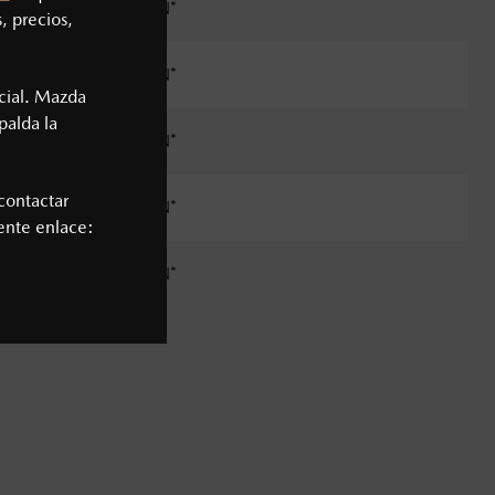
$5,650.00 MXN*
, precios,
$5,650.00 MXN*
cial. Mazda
palda la
$5,650.00 MXN*
contactar
$5,650.00 MXN*
iente enlace:
$5,650.00 MXN*