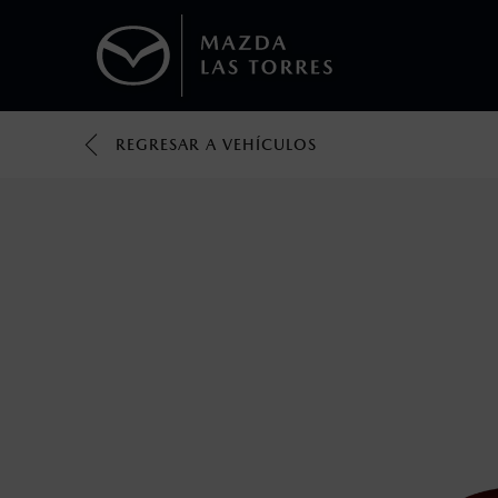
REGRESAR A VEHÍCULOS
1
Todas las imágenes del sitio son meramente ilustrativas.
Los valores de rendimiento de combustibl
obtenerse en condiciones y hábitos de man
2
®
Bluetooth
es una marca registrada de Bluet
mazda.mx para más información sobre com
3
Utiliza siempre el cinturón de seguridad y 
silla.
4
Lo que ocurra primero.