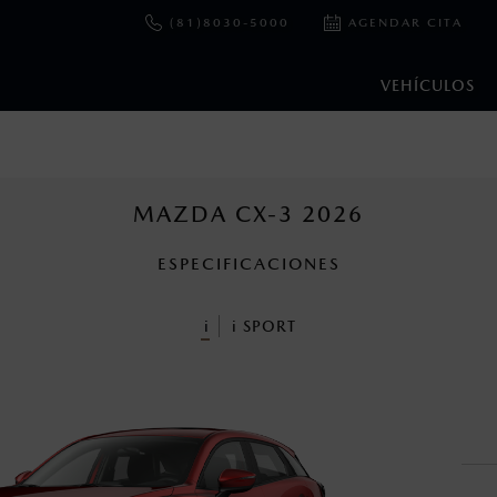
(81)8030-5000
AGENDAR CITA
VEHÍCULOS
e y emisiones de CO
se obtuvieron en condiciones controladas d
2
ejo convencional, debido a condiciones climatológicas, combusti
MAZDA CX-3 2026
ESPECIFICACIONES
ooth Sig, Inc. Todos los derechos reservados. Este sistema funcio
patibilidad de equipos.
i
i
SPORT
cuando viajes con niños utiliza los dispositivos de anclaje que se 