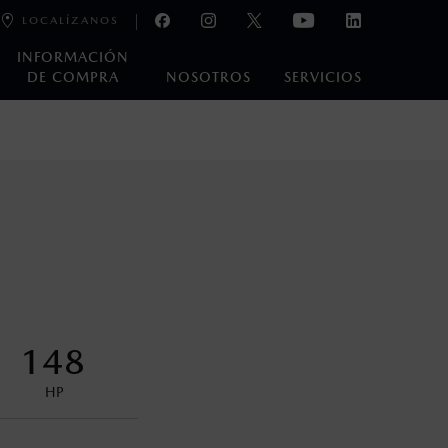
LOCALÍZANOS
INFORMACIÓN
DE COMPRA
NOSOTROS
SERVICIOS
e laboratorio que pueden o no ser reproducibles ni
ble, condiciones topográficas y otros factores.
na con ciertos dispositivos electrónicos. Consulta en
encuentran disponibles en el asiento trasero para asegurar la
148
HP