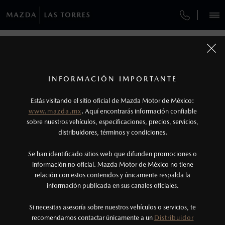
¿CÓMO COMPRAR MI MAZDA?
SERVICIOS Y MANTENIMIENTO
VEHÍCULOS
¿CÓMO COMPRAR MI MAZDA?
AUTOS
SUVS
HÍBRIDOS
PICKUPS
ROA
FINANCIAMIENTO
MANTENIMIENTO MAZDA BT-50
1
COTIZA TU MAZDA
PASOS DE COMPRA
Todas las imágenes del sitio son meramente ilustrativas.
SERVICIO EXPRESS
Los precios y especificaciones indicados en esta
INFORMACIÓN IMPORTANTE
INFORMACIÓN DE COMPRA
página son al menudeo, sugeridos por el
MAZDA2 SEDÁN
2026
Estás visitando el sitio oficial de Mazda Motor de México:
$301,900
1
GARANTÍA
fabricante, en moneda de los Estados Unidos
DESDE
www.mazda.mx
. Aquí encontrarás información confiable
NOSOTROS
Mexicanos, incluyen: I.V.A., e I.S.A.N., y
sobre nuestros vehículos, especificaciones, precios, servicios,
distribuidores, términos y condiciones.
COLLISION CENTER LAS TORRES
pueden cambiar sin previo aviso, no incluyen:
tenencias, placas, accesorios, seguro y gastos
SERVICIOS
Se han identificado sitios web que difunden promociones o
CITA DE SERVICIO
administrativos. Mazda de México, se reserva el
información no oficial. Mazda Motor de México no tiene
relación con estos contenidos y únicamente respalda la
derecho de modificar las especificaciones y los
información publicada en sus canales oficiales.
(81)8030-5000
precios de sus productos, sin aviso previo al
consumidor.
Si necesitas asesoría sobre nuestros vehículos o servicios, te
AGENDAR CITA
recomendamos contactar únicamente a un
Distribuidor