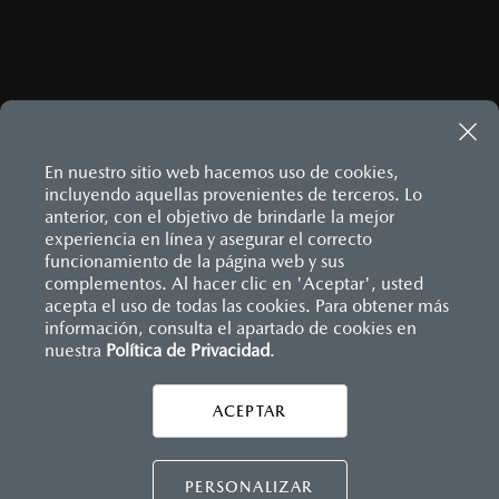
En nuestro sitio web hacemos uso de cookies,
incluyendo aquellas provenientes de terceros. Lo
anterior, con el objetivo de brindarle la mejor
experiencia en línea y asegurar el correcto
Inicio
funcionamiento de la página web y sus
Distribuidores
Mazda Las Torres
Información de compra
¿Cómo comprar mi Mazda?
complementos. Al hacer clic en 'Aceptar', usted
acepta el uso de todas las cookies. Para obtener más
información, consulta el apartado de cookies en
nuestra
Política de Privacidad
LEGALES
.
ACEPTAR
CONTÁCTANOS
CONTÁCTANOS
PERSONALIZAR