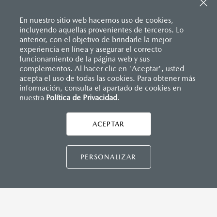
Sistema de frenado (freno de servicio y de
Entrada USB
estacionamiento)
Pantalla a color de 7’’
Sistema desempañante
En nuestro sitio web hacemos uso de cookies,
®
2
Sistema Bluetooth
(manos libres)
Sistema limpia y lava parabrisas
incluyendo aquellas provenientes de terceros. Lo
Sistema de audio AM/FM con 6 bocinas
Sistema recordatorio de uso de cinturón de seguridad
anterior, con el objetivo de brindarle la mejor
(SBR)
experiencia en línea y asegurar el correcto
Sistemas de asientos
Inicio
funcionamiento de la página web y sus
Distribuidores
Mazda Las Torres
Vehículos
Mazda2 Hatchback
Velocímetro
complementos. Al hacer clic en 'Aceptar', usted
INSTRUMENTOS
Vidrio laminado, vidrio templado, vidrio plastificado
acepta el uso de todas las cookies. Para obtener más
información, consulta el apartado de cookies en
Botón modo sport (TA)
nuestra
Política de Privacidad
LEGALES
.
Computadora de viaje
Control de velocidad crusero (Cruise control)
ACEPTAR
CONTÁCTANOS
DIMENSIONES INTERIORES (MM)
CONTÁCTANOS
PERSONALIZAR
Espacio para cabeza, delantero/trasero: 984/945
Espacio para caderas, delantero/trasero: 1,322/1,212
Espacio para hombros, delantero/trasero: 1,352/1,272
Espacio para piernas, delantero/trasero: 1,063/881
TÉRMINOS Y CONDICIONES
POLÍTICA DE PRIVACIDAD