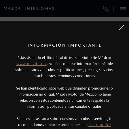
¿CÓMO COMPRAR MI MAZDA?
SERVICIOS Y MANTENIMIENTO
VEHÍCULOS
GARANTÍA
AUTOS
SUVS
HÍBRIDOS
PICKUPS
ROA
FINANCIAMIENTO
MANTENIMIENTO MAZDA BT-50
1
COTIZA TU MAZDA
Todas las imágenes del sitio son meramente ilustrativas.
SERVICIO EXPRESS
Lo que ocurra primero.
INFORMACIÓN IMPORTANTE
GARANTÍAS MAZDA
INFORMACIÓN DE COMPRA
MAZDA2 SEDÁN
2026
2
Estás visitando el sitio oficial de Mazda Motor de México:
$301,900
6
GARANTÍA
Robo de lunas: Programa válido únicamente
DESDE
www.mazda.mx
. Aquí encontrarás información confiable
NOSOTROS
para vehículos vendidos dentro del territorio
sobre nuestros vehículos, especificaciones, precios, servicios,
distribuidores, términos y condiciones.
COLLISION CENTER BUENAVISTA
nacional.
SERVICIOS
Se han identificado sitios web que difunden promociones o
3
CITA DE SERVICIO
Lo que ocurra primero.
información no oficial. Mazda Motor de México no tiene
relación con estos contenidos y únicamente respalda la
La vigencia de la Garantía Extendida comienza
información publicada en sus canales oficiales.
(55) 5245-9890
una vez que la Garantía de Fábrica del vehículo
haya vencido, es decir, después de los primeros
Si necesitas asesoría sobre nuestros vehículos o servicios, te
AGENDAR CITA
recomendamos contactar únicamente a un
Distribuidor
36 meses o los 60,000 km.