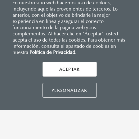
En nuestro sitio web hacemos uso de cookies,
incluyendo aquellas provenientes de terceros. Lo
anterior, con el objetivo de brindarle la mejor
experiencia en línea y asegurar el correcto
Inicio
funcionamiento de la página web y sus
Distribuidores
Mazda Interlomas
Servicios
Garantía
complementos. Al hacer clic en 'Aceptar', usted
acepta el uso de todas las cookies. Para obtener más
información, consulta el apartado de cookies en
nuestra
Política de Privacidad
LEGALES
.
ACEPTAR
CONTÁCTANOS
CONTÁCTANOS
PERSONALIZAR
CONTACTO
DIRECTO AQUÍ
TÉRMINOS Y CONDICIONES
POLÍTICA DE PRIVACIDAD
VISITA MAZDA.MX