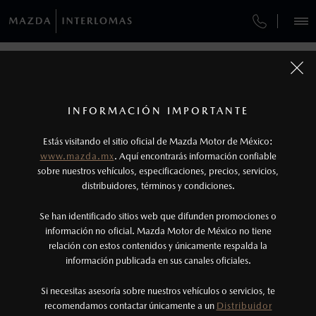
¿CÓMO COMPRAR MI MAZDA?
SERVICIOS Y MANTENIMIENTO
VEHÍCULOS
AUTOS
SUVS
HÍBRIDOS
PICKUPS
ROA
FINANCIAMIENTO
MANTENIMIENTO MAZDA BT-50
CONTÁCTANOS
1
COTIZA TU MAZDA
Todas las imágenes del sitio son meramente ilustrativas.
SERVICIO EXPRESS
Los precios y especificaciones indicados en esta
TUS DATOS:
INFORMACIÓN IMPORTANTE
INFORMACIÓN DE COMPRA
página son al menudeo, sugeridos por el
MAZDA2 SEDÁN
2026
Estás visitando el sitio oficial de Mazda Motor de México:
$301,900
1
GARANTÍA
fabricante, en moneda de los Estados Unidos
DESDE
www.mazda.mx
. Aquí encontrarás información confiable
NOSOTROS
Mexicanos, incluyen: I.V.A., e I.S.A.N., y
sobre nuestros vehículos, especificaciones, precios, servicios,
distribuidores, términos y condiciones.
COLLISION CENTER BUENAVISTA
pueden cambiar sin previo aviso, no incluyen:
tenencias, placas, accesorios, seguro y gastos
SERVICIOS
Se han identificado sitios web que difunden promociones o
CITA DE SERVICIO
administrativos. Mazda de México, se reserva el
información no oficial. Mazda Motor de México no tiene
relación con estos contenidos y únicamente respalda la
derecho de modificar las especificaciones y los
información publicada en sus canales oficiales.
(55) 5245-9890
precios de sus productos, sin aviso previo al
consumidor.
Si necesitas asesoría sobre nuestros vehículos o servicios, te
AGENDAR CITA
recomendamos contactar únicamente a un
Distribuidor