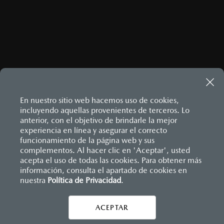
ENVIAR
Este sitio está protegido por reCAPTCHA y aplican las
Políticas
de privacidad
y
Términos del servicio
de Google.
En nuestro sitio web hacemos uso de cookies,
incluyendo aquellas provenientes de terceros. Lo
anterior, con el objetivo de brindarle la mejor
MAZDA3 HATCHBACK
2026
experiencia en línea y asegurar el correcto
$458,900
Inicio
funcionamiento de la página web y sus
Distribuidores
Mazda Interlomas
Contáctanos
1
DESDE
complementos. Al hacer clic en 'Aceptar', usted
acepta el uso de todas las cookies. Para obtener más
información, consulta el apartado de cookies en
LEGALES
nuestra
Política de Privacidad
.
ACEPTAR
CONTÁCTANOS