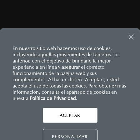
En nuestro sitio web hacemos uso de cookies,
incluyendo aquellas provenientes de terceros. Lo
anterior, con el objetivo de brindarle la mejor
experiencia en línea y asegurar el correcto
Inicio
funcionamiento de la página web y sus
Distribuidores
Mazda Interlomas
Información de compra
¿Cómo comprar mi Mazda?
complementos. Al hacer clic en 'Aceptar', usted
acepta el uso de todas las cookies. Para obtener más
información, consulta el apartado de cookies en
nuestra
Política de Privacidad
LEGALES
.
ACEPTAR
CONTÁCTANOS
CONTÁCTANOS
PERSONALIZAR
CONTACTO