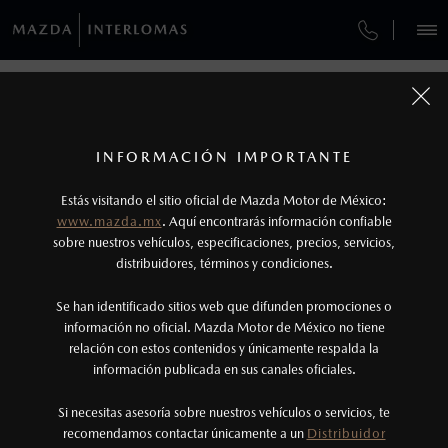
¿CÓMO COMPRAR MI MAZDA?
SERVICIOS Y MANTENIMIENTO
VEHÍCULOS
¿CÓMO COMPRAR MI MAZDA?
AUTOS
SUVS
HÍBRIDOS
PICKUPS
ROA
FINANCIAMIENTO
MANTENIMIENTO MAZDA BT-50
1
COTIZA TU MAZDA
PASOS DE COMPRA
Todas las imágenes del sitio son meramente ilustrativas.
SERVICIO EXPRESS
Los precios y especificaciones indicados en esta
INFORMACIÓN IMPORTANTE
INFORMACIÓN DE COMPRA
página son al menudeo, sugeridos por el
MAZDA2 SEDÁN
2026
Estás visitando el sitio oficial de Mazda Motor de México:
$301,900
1
GARANTÍA
fabricante, en moneda de los Estados Unidos
DESDE
www.mazda.mx
. Aquí encontrarás información confiable
NOSOTROS
Mexicanos, incluyen: I.V.A., e I.S.A.N., y
sobre nuestros vehículos, especificaciones, precios, servicios,
distribuidores, términos y condiciones.
COLLISION CENTER BUENAVISTA
pueden cambiar sin previo aviso, no incluyen:
tenencias, placas, accesorios, seguro y gastos
SERVICIOS
Se han identificado sitios web que difunden promociones o
CITA DE SERVICIO
administrativos. Mazda de México, se reserva el
información no oficial. Mazda Motor de México no tiene
relación con estos contenidos y únicamente respalda la
derecho de modificar las especificaciones y los
información publicada en sus canales oficiales.
(55) 5245-9890
precios de sus productos, sin aviso previo al
consumidor.
Si necesitas asesoría sobre nuestros vehículos o servicios, te
AGENDAR CITA
recomendamos contactar únicamente a un
Distribuidor