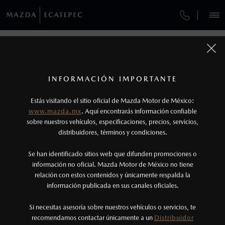
¿CÓMO COMPRAR MI MAZDA?
SERVICIOS Y MANTENIMIENTO
REGRESAR A VEHÍCULOS
VEHÍCULOS
AUTOS
SUVS
HÍBRIDOS
PICKUPS
ROA
FINANCIAMIENTO
MANTENIMIENTO MAZDA BT-50
1
MAZDA CX-30 2026
COTIZA TU MAZDA
Todas las imágenes del sitio son meramente ilustrativas.
SERVICIO EXPRESS
Los valores de rendimiento de combustible y
INFORMACIÓN IMPORTANTE
INFORMACIÓN DE COMPRA
emisiones de CO
se obtuvieron en condiciones
MAZDA2 SEDÁN
2026
2
ESPECIFICACIONES
Estás visitando el sitio oficial de Mazda Motor de México:
$301,900
8
GARANTÍA
controladas de laboratorio que pueden o no ser
DESDE
www.mazda.mx
. Aquí encontrarás información confiable
NOSOTROS
reproducibles ni obtenerse en condiciones y
sobre nuestros vehículos, especificaciones, precios, servicios,
i
CITA DE SERVICIO
distribuidores, términos y condiciones.
hábitos de manejo convencional, debido a
condiciones climatológicas, combustible,
SERVICIOS
Se han identificado sitios web que difunden promociones o
condiciones topográficas y otros factores.
información no oficial. Mazda Motor de México no tiene
relación con estos contenidos y únicamente respalda la
2
información publicada en sus canales oficiales.
(55) 9020-5791
®
Bluetooth
es una marca registrada de Bluetooth
Sig, Inc. Todos los derechos reservados. Este
Si necesitas asesoría sobre nuestros vehículos o servicios, te
AGENDAR CITA
recomendamos contactar únicamente a un
Distribuidor
sistema funciona con ciertos dispositivos