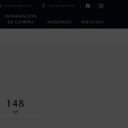
AGENDAR CITA
LOCALÍZANOS
INFORMACIÓN
DE COMPRA
NOSOTROS
SERVICIOS
e laboratorio que pueden o no ser reproducibles ni
ble, condiciones topográficas y otros factores.
na con ciertos dispositivos electrónicos. Consulta en
encuentran disponibles en el asiento trasero para asegurar la
148
HP