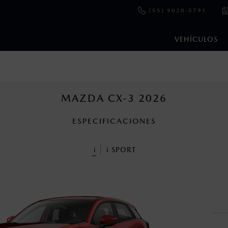
(55) 9020-5791
VEHÍCULOS
e y emisiones de CO
se obtuvieron en condiciones controladas d
2
ejo convencional, debido a condiciones climatológicas, combusti
MAZDA CX-3 2026
ESPECIFICACIONES
ooth Sig, Inc. Todos los derechos reservados. Este sistema funcio
patibilidad de equipos.
i
i
SPORT
cuando viajes con niños utiliza los dispositivos de anclaje que se 