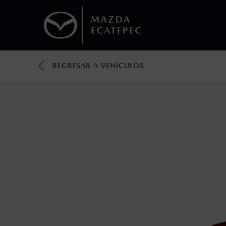
REGRESAR A VEHÍCULOS
1
Todas las imágenes del sitio son meramente ilustrativas.
Los valores de rendimiento de combustibl
obtenerse en condiciones y hábitos de man
2
®
Bluetooth
es una marca registrada de Bluet
mazda.mx para más información sobre com
3
Utiliza siempre el cinturón de seguridad y 
silla.
4
Lo que ocurra primero.