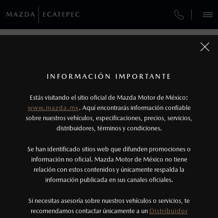
¿CÓMO COMPRAR MI MAZDA?
SERVICIOS Y MANTENIMIENTO
REGRESAR A VEHÍCULOS
VEHÍCULOS
AUTOS
SUVS
HÍBRIDOS
PICKUPS
ROA
FINANCIAMIENTO
MANTENIMIENTO MAZDA BT-50
1
MAZDA BT-50 2026
COTIZA TU MAZDA
Precio exlusivo solo aplica en pago con
SERVICIO EXPRESS
INFORMACIÓN IMPORTANTE
INFORMACIÓN DE COMPRA
Distribuidor.
MAZDA2 SEDÁN
2
2026
Los valores de rendimiento de combustible y
ESPECIFICACIONES
Estás visitando el sitio oficial de Mazda Motor de México:
$301,900
5
GARANTÍA
DESDE
www.mazda.mx
. Aquí encontrarás información confiable
emisiones de CO
se obtuvieron en condiciones
2
NOSOTROS
sobre nuestros vehículos, especificaciones, precios, servicios,
controladas de laboratorio que pueden o no ser
SIGNATURE
CITA DE SERVICIO
distribuidores, términos y condiciones.
reproducibles ni obtenerse en condiciones y
SERVICIOS
Se han identificado sitios web que difunden promociones o
hábitos de manejo convencional, debido a
información no oficial. Mazda Motor de México no tiene
condiciones climatológicas, combustible,
relación con estos contenidos y únicamente respalda la
condiciones topográficas y otros factores.
información publicada en sus canales oficiales.
(55) 9020-5791
3
Si necesitas asesoría sobre nuestros vehículos o servicios, te
El Control Dinámico de Estabilidad (DSC) es un
AGENDAR CITA
recomendamos contactar únicamente a un
Distribuidor