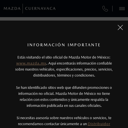
¿CÓMO COMPRAR MI MAZDA?
SERVICIOS Y MANTENIMIENTO
REGRESAR A VEHÍCULOS
VEHÍCULOS
AUTOS
SUVS
HÍBRIDOS
PICKUPS
ROA
FINANCIAMIENTO
MANTENIMIENTO MAZDA BT-50
1
MAZDA3 SEDÁN 2026
COTIZA TU MAZDA
Todas las imágenes del sitio son meramente ilustrativas.
SERVICIO EXPRESS
Los valores de rendimiento de combustible y
INFORMACIÓN IMPORTANTE
INFORMACIÓN DE COMPRA
emisiones de CO
se obtuvieron en condiciones
MAZDA2 SEDÁN
2026
2
ESPECIFICACIONES
Estás visitando el sitio oficial de Mazda Motor de México:
$301,900
8
GARANTÍA
controladas de laboratorio que pueden o no ser
DESDE
www.mazda.mx
. Aquí encontrarás información confiable
NOSOTROS
reproducibles ni obtenerse en condiciones y
sobre nuestros vehículos, especificaciones, precios, servicios,
i
CITA DE SERVICIO
distribuidores, términos y condiciones.
hábitos de manejo convencional, debido a
condiciones climatológicas, combustible,
SERVICIOS
Se han identificado sitios web que difunden promociones o
condiciones topográficas y otros factores.
información no oficial. Mazda Motor de México no tiene
relación con estos contenidos y únicamente respalda la
2
información publicada en sus canales oficiales.
NOTICIAS
®
Bluetooth
es una marca registrada de Bluetooth
Sig, Inc. Todos los derechos reservados. Este
Si necesitas asesoría sobre nuestros vehículos o servicios, te
recomendamos contactar únicamente a un
Distribuidor
sistema funciona con ciertos dispositivos
(777)230-3506