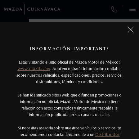
¿CÓMO COMPRAR MI MAZDA?
SERVICIOS Y MANTENIMIENTO
VEHÍCULOS
AUTOS
AUTOS
SUVS
SUVS
HÍBRIDOS
HÍBRIDOS
PICKUPS
PICKUPS
ROA
ROA
FINANCIAMIENTO
MANTENIMIENTO MAZDA BT-50
1
COTIZA TU MAZDA
Todas las imágenes del sitio son meramente ilustrativas.
SERVICIO EXPRESS
Los precios y especificaciones indicados en esta
INFORMACIÓN IMPORTANTE
INFORMACIÓN DE COMPRA
página son al menudeo, sugeridos por el
MAZDA2 SEDÁN
MAZDA2 SEDÁN
2026
2026
Estás visitando el sitio oficial de Mazda Motor de México:
$301,900
$301,900
1
1
GARANTÍA
fabricante, en moneda de los Estados Unidos
DESDE
DESDE
www.mazda.mx
. Aquí encontrarás información confiable
NOSOTROS
Mexicanos, incluyen: I.V.A., e I.S.A.N., y
sobre nuestros vehículos, especificaciones, precios, servicios,
CITA DE SERVICIO
distribuidores, términos y condiciones.
pueden cambiar sin previo aviso, no incluyen:
tenencias, placas, accesorios, seguro y gastos
SERVICIOS
Se han identificado sitios web que difunden promociones o
administrativos. Mazda de México, se reserva el
información no oficial. Mazda Motor de México no tiene
relación con estos contenidos y únicamente respalda la
derecho de modificar las especificaciones y los
información publicada en sus canales oficiales.
NOTICIAS
precios de sus productos, sin aviso previo al
consumidor.
Si necesitas asesoría sobre nuestros vehículos o servicios, te
recomendamos contactar únicamente a un
Distribuidor
(777)230-3506