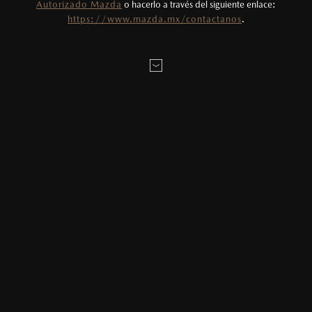
Autorizado Mazda
o hacerlo a través del siguiente enlace:
Todas las imágenes del sitio son meramente
https://www.mazda.mx/contactanos
.
ilustrativas.
AGENDAR CITA
MAZDA2 HATCHBACK
2026
$331,900
1
DESDE
LOCALÍZANOS
SERVICIOS DE MANTENIMIENTO MAZDA
BT-50
Los Servicios de Mantenimiento Programado para Mazda BT-
MAZDA3 SEDÁN
2026
50 deben realizarse cada 10,000 km o cada 12 meses, lo
$403,900
1
DESDE
que ocurra primero. Sin embargo, se permite un margen de