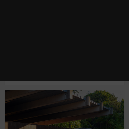
CAMBIO DE ACEITE
Desde $2,700.00 MXN*
Conserva tu Mazda en perfecto estado para que
sigas disfrutando tu camino.
CONOCE MÁS