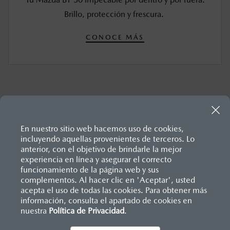
Brillo, protección y frescura.
CONOCE MÁS
En nuestro sitio web hacemos uso de cookies,
incluyendo aquellas provenientes de terceros. Lo
anterior, con el objetivo de brindarle la mejor
experiencia en línea y asegurar el correcto
Inicio
funcionamiento de la página web y sus
Distribuidores
Mazda Cuernavaca
Servicios
Mantenimiento Mazda BT-50
complementos. Al hacer clic en 'Aceptar', usted
acepta el uso de todas las cookies. Para obtener más
información, consulta el apartado de cookies en
nuestra
Política de Privacidad
LEGALES
.