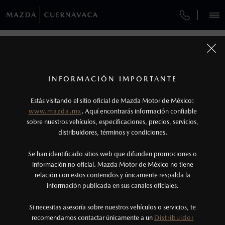
¿CÓMO COMPRAR MI MAZDA?
SERVICIOS Y MANTENIMIENTO
VEHÍCULOS
MANTENIMIENTO MAZDA BT-50
AUTOS
SUVS
HÍBRIDOS
PICKUPS
ROA
FINANCIAMIENTO
MANTENIMIENTO MAZDA BT-50
1
COTIZA TU MAZDA
Todas las imágenes del sitio son meramente ilustrativas.
SERVICIO EXPRESS
Los precios y especificaciones indicados en esta
INFORMACIÓN IMPORTANTE
INFORMACIÓN DE COMPRA
MANTENIMIENTO MAZDA BT-50
página son al menudeo, sugeridos por el
MAZDA2 SEDÁN
2026
Estás visitando el sitio oficial de Mazda Motor de México:
$301,900
1
GARANTÍA
fabricante, en moneda de los Estados Unidos
DESDE
www.mazda.mx
Asegura el máximo rendimiento, seguridad y
. Aquí encontrarás información confiable
NOSOTROS
Mexicanos, incluyen: I.V.A., e I.S.A.N., y
durabilidad de tu pickup con un mantenimiento
sobre nuestros vehículos, especificaciones, precios, servicios,
adecuado. Consulta los intervalos recomendados,
CITA DE SERVICIO
distribuidores, términos y condiciones.
pueden cambiar sin previo aviso, no incluyen:
agenda tu cita de servicio con técnicos especializados y
tenencias, placas, accesorios, seguro y gastos
garantiza un desempeño excepcional en cada trayecto.
SERVICIOS
Se han identificado sitios web que difunden promociones o
administrativos. Mazda de México, se reserva el
información no oficial. Mazda Motor de México no tiene
relación con estos contenidos y únicamente respalda la
derecho de modificar las especificaciones y los
información publicada en sus canales oficiales.
NOTICIAS
precios de sus productos, sin aviso previo al
consumidor.
Si necesitas asesoría sobre nuestros vehículos o servicios, te
recomendamos contactar únicamente a un
Distribuidor
(777)230-3506