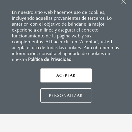
Sistema de frenado (freno de servicio y de
Descansabrazos trasero con portavasos
estacionamiento)
Palanca de velocidades forrada en piel
Sistema desempañante
En nuestro sitio web hacemos uso de cookies,
Soporte lumbar de ajuste eléctrico
Sistema limpia y lava parabrisas
incluyendo aquellas provenientes de terceros. Lo
Vestiduras de asientos en piel nappa color rojo
Sistema recordatorio de uso de cinturón de seguridad
anterior, con el objetivo de brindarle la mejor
Volante forrado en piel
(SBR)
experiencia en línea y asegurar el correcto
Volante con calefacción
Sistemas de asientos
Inicio
funcionamiento de la página web y sus
Distribuidores
Mazda Churubusco
Vehículos
Mazda CX-70
Velocímetro
complementos. Al hacer clic en 'Aceptar', usted
Vidrio laminado, vidrio templado, vidrio plastificado
acepta el uso de todas las cookies. Para obtener más
información, consulta el apartado de cookies en
MAZDA CONNECT
nuestra
Política de Privacidad
LEGALES
.
Apple CarPlay™ y Android Auto
™ inalámbrico
Control central de mando (HMI)
Controles de audio montados al volante
ACEPTAR
CONTÁCTANOS
Entrada USB
Pantalla a color de 12"
Sistema Bluetooth® (manos libres)
CONTÁCTANOS
PERSONALIZAR
Sistema de audio Bose® HD AM/FM con 12 bocinas
TÉRMINOS Y CONDICIONES
INSTRUMENTOS
POLÍTICA DE PRIVACIDAD
Botón modos de manejo Mi-Drive (Normal, sport, offroad,