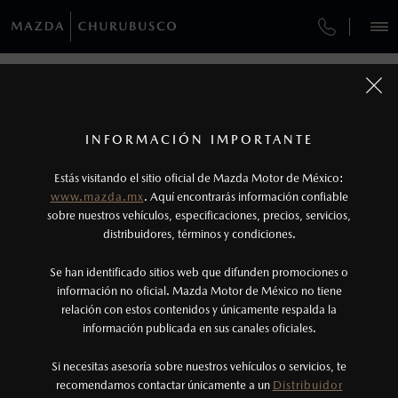
¿CÓMO COMPRAR MI MAZDA?
SERVICIOS Y MANTENIMIENTO
REGRESAR A VEHÍCULOS
VEHÍCULOS
AUTOS
SUVS
HÍBRIDOS
PICKUPS
ROA
FINANCIAMIENTO
MANTENIMIENTO MAZDA BT-50
1
MAZDA CX-70 2026
COTIZA TU MAZDA
Todas las imágenes del sitio son meramente ilustrativas.
SERVICIO EXPRESS
Los valores de rendimiento de combustible y
INFORMACIÓN IMPORTANTE
INFORMACIÓN DE COMPRA
emisiones de CO
se obtuvieron en condiciones
MAZDA2 SEDÁN
2026
2
ESPECIFICACIONES
Estás visitando el sitio oficial de Mazda Motor de México:
$301,900
6
GARANTÍA
controladas de laboratorio que pueden o no ser
DESDE
www.mazda.mx
. Aquí encontrarás información confiable
NOSOTROS
reproducibles ni obtenerse en condiciones y
sobre nuestros vehículos, especificaciones, precios, servicios,
CARBON EDITION MHEV
distribuidores, términos y condiciones.
COLLISION CENTER CHURUBUSCO
hábitos de manejo convencional, debido a
condiciones climatológicas, combustible,
SERVICIOS
Se han identificado sitios web que difunden promociones o
CITA DE SERVICIO
condiciones topográficas y otros factores.
información no oficial. Mazda Motor de México no tiene
relación con estos contenidos y únicamente respalda la
2
información publicada en sus canales oficiales.
(55)5803-5100
El Control Dinámico de Estabilidad (DSC) es un
sistema electrónico para ayudar al conductor a
Si necesitas asesoría sobre nuestros vehículos o servicios, te
AGENDAR CITA
recomendamos contactar únicamente a un
Distribuidor
mantener el control en condiciones adversas. No