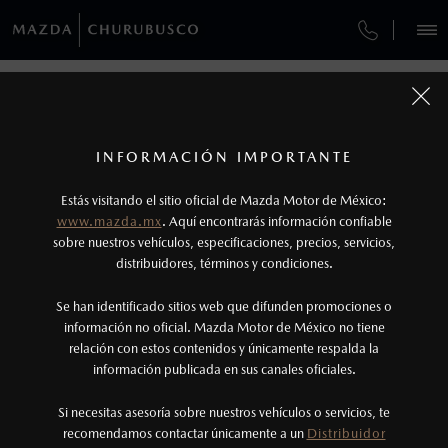
¿CÓMO COMPRAR MI MAZDA?
SERVICIOS Y MANTENIMIENTO
REGRESAR A VEHÍCULOS
VEHÍCULOS
AUTOS
SUVS
HÍBRIDOS
PICKUPS
ROA
FINANCIAMIENTO
MANTENIMIENTO MAZDA BT-50
1
MAZDA CX-5 2026
COTIZA TU MAZDA
Todas las imágenes del sitio son meramente ilustrativas.
SERVICIO EXPRESS
Los valores de rendimiento de combustible y
INFORMACIÓN IMPORTANTE
INFORMACIÓN DE COMPRA
emisiones de CO
se obtuvieron en condiciones
MAZDA2 SEDÁN
2026
2
ESPECIFICACIONES
Estás visitando el sitio oficial de Mazda Motor de México:
$301,900
5
GARANTÍA
controladas de laboratorio que pueden o no ser
DESDE
www.mazda.mx
. Aquí encontrarás información confiable
NOSOTROS
reproducibles ni obtenerse en condiciones y
sobre nuestros vehículos, especificaciones, precios, servicios,
i
SPORT
distribuidores, términos y condiciones.
COLLISION CENTER CHURUBUSCO
hábitos de manejo convencional, debido a
condiciones climatológicas, combustible,
SERVICIOS
Se han identificado sitios web que difunden promociones o
CITA DE SERVICIO
condiciones topográficas y otros factores.
información no oficial. Mazda Motor de México no tiene
relación con estos contenidos y únicamente respalda la
2
información publicada en sus canales oficiales.
(55)5803-5100
El Control Dinámico de Estabilidad (DSC) es un
sistema electrónico para ayudar al conductor a
Si necesitas asesoría sobre nuestros vehículos o servicios, te
AGENDAR CITA
recomendamos contactar únicamente a un
Distribuidor
mantener el control en condiciones adversas. No