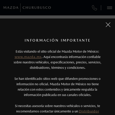
¿CÓMO COMPRAR MI MAZDA?
SERVICIOS Y MANTENIMIENTO
REGRESAR A VEHÍCULOS
VEHÍCULOS
AUTOS
SUVS
HÍBRIDOS
PICKUPS
ROA
FINANCIAMIENTO
MANTENIMIENTO MAZDA BT-50
1
MAZDA3 HATCHBACK 2026
COTIZA TU MAZDA
Todas las imágenes del sitio son meramente ilustrativas.
SERVICIO EXPRESS
Los valores de rendimiento de combustible y
INFORMACIÓN IMPORTANTE
INFORMACIÓN DE COMPRA
emisiones de CO
se obtuvieron en condiciones
MAZDA2 SEDÁN
2026
2
ESPECIFICACIONES
Estás visitando el sitio oficial de Mazda Motor de México:
$301,900
7
GARANTÍA
controladas de laboratorio que pueden o no ser
DESDE
www.mazda.mx
. Aquí encontrarás información confiable
NOSOTROS
reproducibles ni obtenerse en condiciones y
sobre nuestros vehículos, especificaciones, precios, servicios,
i
SPORT
distribuidores, términos y condiciones.
COLLISION CENTER CHURUBUSCO
hábitos de manejo convencional, debido a
condiciones climatológicas, combustible,
SERVICIOS
Se han identificado sitios web que difunden promociones o
CITA DE SERVICIO
condiciones topográficas y otros factores.
información no oficial. Mazda Motor de México no tiene
relación con estos contenidos y únicamente respalda la
2
información publicada en sus canales oficiales.
(55)5803-5100
®
Bluetooth
es una marca registrada de Bluetooth
Sig, Inc. Todos los derechos reservados. Este
Si necesitas asesoría sobre nuestros vehículos o servicios, te
AGENDAR CITA
recomendamos contactar únicamente a un
Distribuidor
sistema funciona con ciertos dispositivos