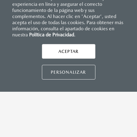
(SBR)
experiencia en línea y asegurar el correcto
Sistemas de asientos
Inicio
funcionamiento de la página web y sus
Distribuidores
Mazda Churubusco
Vehículos
Mazda3 Hatchback
Velocímetro
complementos. Al hacer clic en 'Aceptar', usted
MAZDA CONNECT™
Vidrio laminado, vidrio templado, vidrio plastificado
acepta el uso de todas las cookies. Para obtener más
información, consulta el apartado de cookies en
Apple CarPlay™ y Android Auto™ inalámbrico
nuestra
Política de Privacidad
LEGALES
.
Control central de mando (HMI)
Controles de audio montados al volante
Entrada USB C
ACEPTAR
Pantalla a color de 10"
CONTÁCTANOS
®
2
3
Sistema Bluetooth
(manos libres)
Sistema de audio AM/FM con 8 bocinas
CONTÁCTANOS
PERSONALIZAR
INSTRUMENTOS
TÉRMINOS Y CONDICIONES
Botón modo sport (TA)
POLÍTICA DE PRIVACIDAD
Computadora de viaje
VISITA MAZDA.MX
Control de velocidad crucero (Cruise control)
Freno de mano eléctrico (EPB) con auto hold
©2026 MAZDA MOTOR DE MÉXICO. TODOS LOS
DERECHOS RESERVADOS.