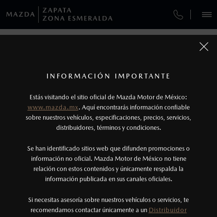
¿CÓMO COMPRAR MI MAZDA?
SERVICIOS Y MANTENIMIENTO
VEHÍCULOS
AUTOS
SUVS
HÍBRIDOS
PICKUPS
ROA
FINANCIAMIENTO
MANTENIMIENTO MAZDA BT-50
1
COTIZA TU MAZDA
Todas las imágenes del sitio son meramente ilustrativas.
SERVICIO EXPRESS
Los precios y especificaciones indicados en esta
INFORMACIÓN IMPORTANTE
INFORMACIÓN DE COMPRA
página son al menudeo, sugeridos por el
MAZDA2 SEDÁN
2026
Estás visitando el sitio oficial de Mazda Motor de México:
$301,900
1
GARANTÍA
fabricante, en moneda de los Estados Unidos
DESDE
www.mazda.mx
. Aquí encontrarás información confiable
NOSOTROS
Mexicanos, incluyen: I.V.A., e I.S.A.N., y
sobre nuestros vehículos, especificaciones, precios, servicios,
distribuidores, términos y condiciones.
COLLISION CENTER ZAPATA
pueden cambiar sin previo aviso, no incluyen:
tenencias, placas, accesorios, seguro y gastos
SERVICIOS
Se han identificado sitios web que difunden promociones o
CITA DE SERVICIO
administrativos. Mazda de México, se reserva el
información no oficial. Mazda Motor de México no tiene
relación con estos contenidos y únicamente respalda la
derecho de modificar las especificaciones y los
información publicada en sus canales oficiales.
NOTICIAS
precios de sus productos, sin aviso previo al
consumidor.
Si necesitas asesoría sobre nuestros vehículos o servicios, te
recomendamos contactar únicamente a un
Distribuidor
(55) 5308-3004