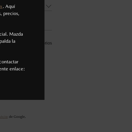
x
. Aquí
, precios,
cial. Mazda
palda la
* Campos obligatorios
ia vigente*
contactar
iente enlace:
vicio
de Google.