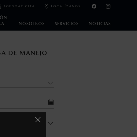
AGENDAR CITA
LOCALÍZANOS
IÓN
RA
NOSOTROS
SERVICIOS
NOTICIAS
oneda de los Estados Unidos Mexicanos, incluyen: I.V.A., e
BA DE MANEJO
ministrativos. Mazda de México, se reserva el derecho de