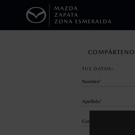
1
Todas las imágenes del sitio son meramente ilustrativas.
Los precios y especificaciones indicados 
COMPÁRTENOS
I.S.A.N., y pueden cambiar sin previo avis
modificar las especificaciones y los precio
TUS DATOS:
Todas las imágenes del sitio son meramente ilustrativas.