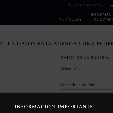
(55) 5308-3004
INFORMAC
VEHÍCULOS
DE COMP
en esta página son al menudeo, sugeridos por el fabricante, en m
 TUS DATOS PARA AGENDAR UNA PRUE
o, no incluyen: tenencias, placas, accesorios, seguro y gastos ad
s de sus productos, sin aviso previo al consumidor.
DATOS DE LA PRUEBA:
Vehículo*
horario*
INFORMACIÓN IMPORTANTE