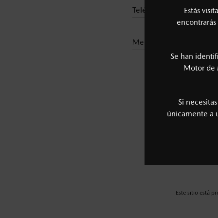
Estás visi
encontrarás 
medio de contacto*
Se han identi
Motor de 
Reci
Si necesita
únicamente a
Este sitio está 