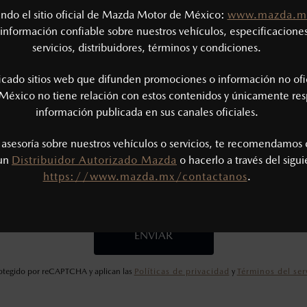
¿Considera otro vehículo?
tando el sitio oficial de Mazda Motor de México:
www.mazda.m
información confiable sobre nuestros vehículos, especificaciones
servicios, distribuidores, términos y condiciones.
ficado sitios web que difunden promociones o información no ofi
México no tiene relación con estos contenidos y únicamente res
información publicada en sus canales oficiales.
bir promociones
Tengo licenc
s asesoría sobre nuestros vehículos o servicios, te recomendamos 
 un
Distribuidor Autorizado Mazda
o hacerlo a través del sigu
He leído y aceptado la
https://www.mazda.mx/contactanos
.
Política de Privacidad
.*
ENVIAR
protegido por reCAPTCHA y aplican las
Políticas de privacidad
y
Términos del ser