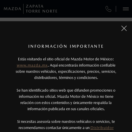
¿CÓMO COMPRAR MI MAZDA?
SERVICIOS Y MANTENIMIENTO
REGRESAR A VEHÍCULOS
VEHÍCULOS
AUTOS
SUVS
HÍBRIDOS
PICKUPS
ROA
FINANCIAMIENTO
MANTENIMIENTO MAZDA BT-50
1
MAZDA3 SEDÁN 2026
COTIZA TU MAZDA
Todas las imágenes del sitio son meramente ilustrativas.
SERVICIO EXPRESS
Los valores de rendimiento de combustible y
INFORMACIÓN IMPORTANTE
INFORMACIÓN DE COMPRA
emisiones de CO
se obtuvieron en condiciones
MAZDA2 SEDÁN
2026
2
ESPECIFICACIONES
Estás visitando el sitio oficial de Mazda Motor de México:
$301,900
8
GARANTÍA
controladas de laboratorio que pueden o no ser
DESDE
www.mazda.mx
. Aquí encontrarás información confiable
NOSOTROS
reproducibles ni obtenerse en condiciones y
sobre nuestros vehículos, especificaciones, precios, servicios,
i
distribuidores, términos y condiciones.
COLLISION CENTER ZAPATA
hábitos de manejo convencional, debido a
condiciones climatológicas, combustible,
SERVICIOS
Se han identificado sitios web que difunden promociones o
CITA DE SERVICIO
condiciones topográficas y otros factores.
información no oficial. Mazda Motor de México no tiene
relación con estos contenidos y únicamente respalda la
2
información publicada en sus canales oficiales.
NOTICIAS
®
Bluetooth
es una marca registrada de Bluetooth
Sig, Inc. Todos los derechos reservados. Este
Si necesitas asesoría sobre nuestros vehículos o servicios, te
recomendamos contactar únicamente a un
Distribuidor
sistema funciona con ciertos dispositivos
(55)5387-4470