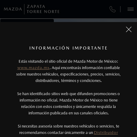
¿CÓMO COMPRAR MI MAZDA?
SERVICIOS Y MANTENIMIENTO
NOTICIAS
VEHÍCULOS
AUTOS
SUVS
HÍBRIDOS
PICKUPS
ROA
FINANCIAMIENTO
MANTENIMIENTO MAZDA BT-50
1
COTIZA TU MAZDA
Todas las imágenes del sitio son meramente ilustrativas.
SERVICIO EXPRESS
Los precios y especificaciones indicados en esta
INFORMACIÓN IMPORTANTE
INFORMACIÓN DE COMPRA
página son al menudeo, sugeridos por el
MAZDA2 SEDÁN
2026
Estás visitando el sitio oficial de Mazda Motor de México:
$301,900
1
GARANTÍA
fabricante, en moneda de los Estados Unidos
DESDE
www.mazda.mx
. Aquí encontrarás información confiable
NOSOTROS
Mexicanos, incluyen: I.V.A., e I.S.A.N., y
sobre nuestros vehículos, especificaciones, precios, servicios,
distribuidores, términos y condiciones.
COLLISION CENTER ZAPATA
pueden cambiar sin previo aviso, no incluyen:
tenencias, placas, accesorios, seguro y gastos
SERVICIOS
Se han identificado sitios web que difunden promociones o
CITA DE SERVICIO
administrativos. Mazda de México, se reserva el
información no oficial. Mazda Motor de México no tiene
relación con estos contenidos y únicamente respalda la
derecho de modificar las especificaciones y los
información publicada en sus canales oficiales.
NOTICIAS
precios de sus productos, sin aviso previo al
consumidor.
Si necesitas asesoría sobre nuestros vehículos o servicios, te
recomendamos contactar únicamente a un
Distribuidor
(55)5387-4470