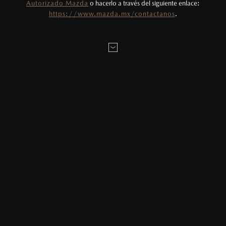
Autorizado Mazda
o hacerlo a través del siguiente enlace:
Todas las imágenes del sitio son meramente
https://www.mazda.mx/contactanos
.
ilustrativas.
AGENDAR CITA
EMOCIÓN Y TECNOLOGÍA EN CONJUNTO EN
MAZDA2 HATCHBACK
2026
UNA SUV
$331,900
1
DESDE
LOCALÍZANOS
Publicado el:
28/07/2018
Mazda CX-5 es una historia de éxito que la marca podrá
presumir por mucho tiempo. Desde su primera aparición, por
ahí de 2012, no sólo se convirtió en uno ...
Ver más
MAZDA3 SEDÁN
2026
$403,900
1
DESDE