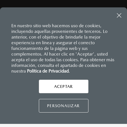
En nuestro sitio web hacemos uso de cookies,
incluyendo aquellas provenientes de terceros. Lo
anterior, con el objetivo de brindarle la mejor
experiencia en línea y asegurar el correcto
Inicio
funcionamiento de la página web y sus
Distribuidores
Mazda Zapata Torre Norte
Noticias
complementos. Al hacer clic en 'Aceptar', usted
acepta el uso de todas las cookies. Para obtener más
información, consulta el apartado de cookies en
LEGALES
nuestra
Política de Privacidad
.
ACEPTAR
CONTÁCTANOS
PERSONALIZAR
CONTÁCTANOS
TÉRMINOS Y CONDICIONES