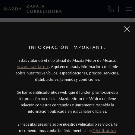
¿CÓMO COMPRAR MI MAZDA?
SERVICIOS Y MANTENIMIENTO
VEHÍCULOS
GARANTÍA
AUTOS
SUVS
HÍBRIDOS
PICKUPS
ROA
FINANCIAMIENTO
MANTENIMIENTO MAZDA BT-50
1
COTIZA TU MAZDA
Todas las imágenes del sitio son meramente ilustrativas.
SERVICIO EXPRESS
Lo que ocurra primero.
INFORMACIÓN IMPORTANTE
GARANTÍAS MAZDA
INFORMACIÓN DE COMPRA
MAZDA2 SEDÁN
2026
2
Estás visitando el sitio oficial de Mazda Motor de México:
$301,900
6
GARANTÍA
Robo de lunas: Programa válido únicamente
DESDE
www.mazda.mx
. Aquí encontrarás información confiable
NOSOTROS
para vehículos vendidos dentro del territorio
sobre nuestros vehículos, especificaciones, precios, servicios,
CITA DE SERVICIO
distribuidores, términos y condiciones.
nacional.
SERVICIOS
Se han identificado sitios web que difunden promociones o
3
Lo que ocurra primero.
información no oficial. Mazda Motor de México no tiene
relación con estos contenidos y únicamente respalda la
La vigencia de la Garantía Extendida comienza
información publicada en sus canales oficiales.
NOTICIAS
una vez que la Garantía de Fábrica del vehículo
haya vencido, es decir, después de los primeros
Si necesitas asesoría sobre nuestros vehículos o servicios, te
recomendamos contactar únicamente a un
Distribuidor
36 meses o los 60,000 km.
(442) 921-6100