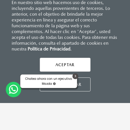
En nuestro sitio web hacemos uso de cookies,
incluyendo aquellas provenientes de terceros. Lo
anterior, con el objetivo de brindarle la mejor
experiencia en línea y asegurar el correcto
Inicio
funcionamiento de la página web y sus
Distribuidores
Mazda Zapata Corregidora
Servicios
Garantía
complementos. Al hacer clic en 'Aceptar', usted
acepta el uso de todas las cookies. Para obtener más
información, consulta el apartado de cookies en
nuestra
Política de Privacidad
LEGALES
.
ACEPTAR
X
Chatea ahora con un ejecutivo
CONTÁCTANOS
Mazda 🟢
PERSONALIZAR
CONTÁCTANOS
TÉRMINOS Y CONDICIONES
POLÍTICA DE PRIVACIDAD
VISITA MAZDA.MX