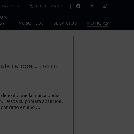
DAR CITA
LOCALÍZANOS
IÓN
RA
NOSOTROS
SERVICIOS
NOTICIAS
oneda de los Estados Unidos Mexicanos, incluyen: I.V.A., e
ministrativos. Mazda de México, se reserva el derecho de
GÍA EN CONJUNTO EN
 de éxito que la marca podrá
. Desde su primera aparición,
convirtió en uno ...