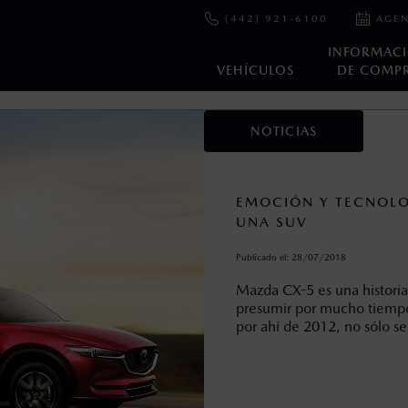
(442) 921-6100
AGEN
INFORMAC
VEHÍCULOS
DE COMP
NOTICIAS
en esta página son al menudeo, sugeridos por el fabricante, en m
o, no incluyen: tenencias, placas, accesorios, seguro y gastos ad
s de sus productos, sin aviso previo al consumidor.
EMOCIÓN Y TECNOLO
UNA SUV
Publicado el:
28/07/2018
Mazda CX-5 es una historia
presumir por mucho tiempo
por ahí de 2012, no sólo se 