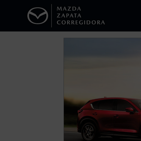
1
Todas las imágenes del sitio son meramente ilustrativas.
Los precios y especificaciones indicados 
I.S.A.N., y pueden cambiar sin previo avis
modificar las especificaciones y los precio
Todas las imágenes del sitio son meramente ilustrativas.