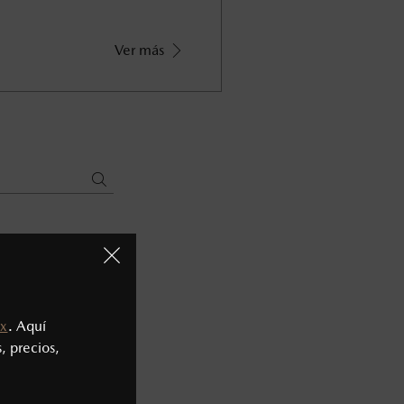
Ver más
x
. Aquí
, precios,