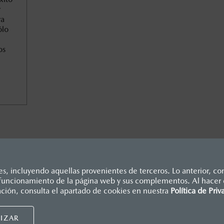
r
ra
ólo
os
, incluyendo aquellas provenientes de terceros. Lo anterior, con
o funcionamiento de la página web y sus complementos. Al hacer c
dicados en esta página son al menudeo, sugeridos por el fabrican
ación, consulta el apartado de cookies en nuestra
Política de Priv
., e I.S.A.N., y pueden cambiar sin previo aviso, no incluyen: te
Mazda de México, se reserva el derecho de modificar las especific
IZAR