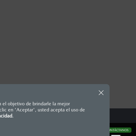
 el objetivo de brindarle la mejor
lic en 'Aceptar', usted acepta el uso de
te, en moneda de los Estados
acidad
.
nencias, placas, accesorios,
aciones y los precios de sus
CONTÁCTANOS