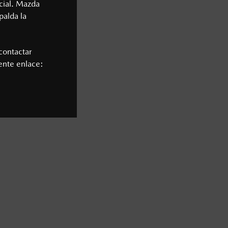
cial. Mazda
palda la
contactar
iente enlace: