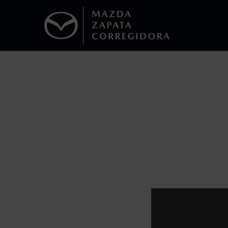
1
Todas las imágenes del sitio son meramente ilustrativas.
Los precios y especificaciones indicados 
I.S.A.N., y pueden cambiar sin previo avis
modificar las especificaciones y los precio
Todas las imágenes del sitio son meramente ilustrativas.