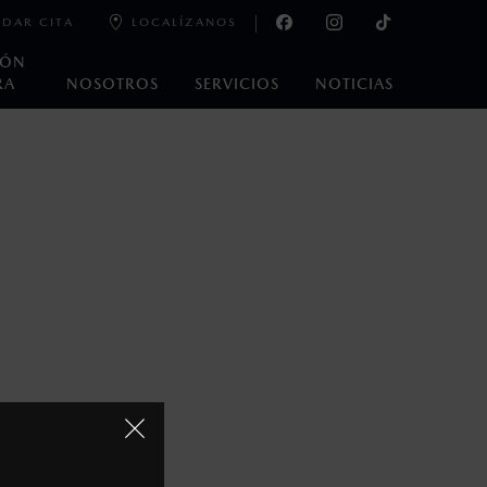
DAR CITA
LOCALÍZANOS
IÓN
RA
NOSOTROS
SERVICIOS
NOTICIAS
oneda de los Estados Unidos Mexicanos, incluyen: I.V.A., e
ministrativos. Mazda de México, se reserva el derecho de