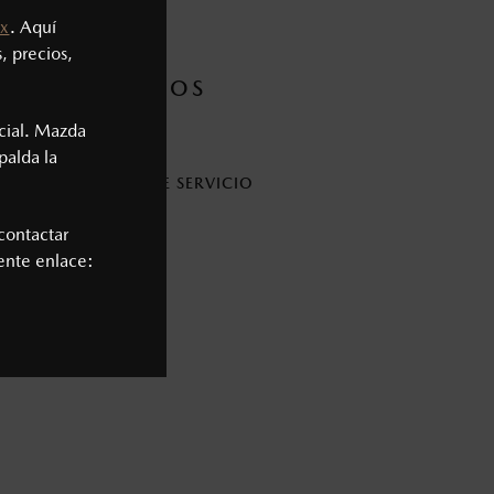
x
. Aquí
, precios,
S TE AYUDAMOS
cial. Mazda
palda la
ENDAR UNA CITA DE SERVICIO
contactar
iente enlace: