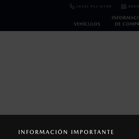
(442) 921-6100
AGEN
INFORMAC
VEHÍCULOS
DE COMP
en esta página son al menudeo, sugeridos por el fabricante, en m
o, no incluyen: tenencias, placas, accesorios, seguro y gastos ad
s de sus productos, sin aviso previo al consumidor.
INFORMACIÓN IMPORTANTE