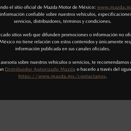
tando el sitio oficial de Mazda Motor de México:
www.mazda.m
información confiable sobre nuestros vehículos, especificaciones
servicios, distribuidores, términos y condiciones.
RIENCIA MAZDA AL MÁXIMO, NOSOTRO
SELECCIONA UNA OPCIÓN:
ficado sitios web que difunden promociones o información no ofi
México no tiene relación con estos contenidos y únicamente res
información publicada en sus canales oficiales.
 VENDEDOR
AGENDAR UNA PRUEBA DE MANEJO
AG
s asesoría sobre nuestros vehículos o servicios, te recomendamos 
 un
Distribuidor Autorizado Mazda
o hacerlo a través del sigu
https://www.mazda.mx/contactanos
.