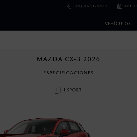
(55) 5601-5501
AGEN
VEHÍCULOS
e y emisiones de CO
se obtuvieron en condiciones controladas d
2
ejo convencional, debido a condiciones climatológicas, combusti
MAZDA CX-3 2026
ESPECIFICACIONES
ooth Sig, Inc. Todos los derechos reservados. Este sistema funcio
patibilidad de equipos.
i
i
SPORT
cuando viajes con niños utiliza los dispositivos de anclaje que se 