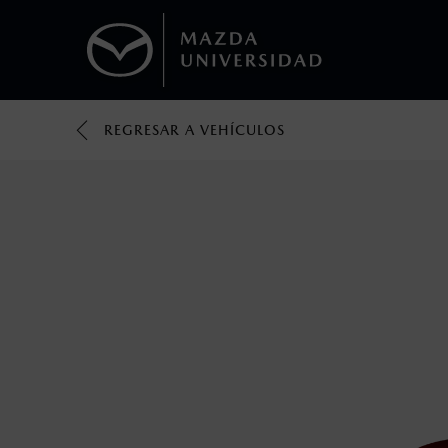
REGRESAR A VEHÍCULOS
1
Todas las imágenes del sitio son meramente ilustrativas.
Los valores de rendimiento de combustibl
obtenerse en condiciones y hábitos de man
2
®
Bluetooth
es una marca registrada de Bluet
mazda.mx para más información sobre com
3
Utiliza siempre el cinturón de seguridad y 
silla.
4
Lo que ocurra primero.