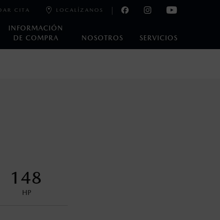
DAR CITA
LOCALÍZANOS
INFORMACIÓN
DE COMPRA
NOSOTROS
SERVICIOS
e laboratorio que pueden o no ser reproducibles ni
ble, condiciones topográficas y otros factores.
na con ciertos dispositivos electrónicos. Consulta en
encuentran disponibles en el asiento trasero para asegurar la
148
HP