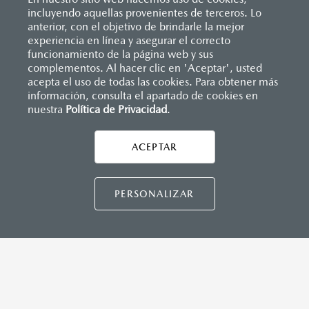
Reflejantes
incluyendo aquellas provenientes de terceros. Lo
SISTEMA DE INFOENTRETENIMIENTO
Sistema antibloqueo para frenos (ABS)
anterior, con el objetivo de brindarle la mejor
Sistema de frenado (freno de servicio y de
Apple CarPlay
™ y Android Auto
™ inalámbrico
experiencia en línea y asegurar el correcto
estacionamiento)
Controles de audio montados al volante
Inicio
funcionamiento de la página web y sus
Distribuidores
Mazda Universidad
Vehículos
Sistema desempañante
Pantalla de infoentretenimiento táctil de 9"
Mazda BT-50
complementos. Al hacer clic en 'Aceptar', usted
Sistema limpia y lava parabrisas
Sistema Bluetooth® (manos libres)
acepta el uso de todas las cookies. Para obtener más
Sistema recordatorio de uso de cinturón de seguridad
Sistema de audio premium AM/FM con 8 bocinas
información, consulta el apartado de cookies en
(SBR)
nuestra
Política de Privacidad
LEGALES
.
Sistemas de asientos
Velocímetro
Vidrio laminado, vidrio templado, vidrio plastificado
ACEPTAR
INSTRUMENTOS
CONTÁCTANOS
Botón "Rough mode"
Botón para bloqueo de diferencial trasero
CONTÁCTANOS
PERSONALIZAR
Perilla para cambio de tracción (2H, 4H, 4L)
CONTACTO
DIRECTO AQUÍ
TÉRMINOS Y CONDICIONES
CAPACIDADES (L)
POLÍTICA DE PRIVACIDAD
Aceite: 7.5
VISITA MAZDA.MX
Tanque de combustible: 76