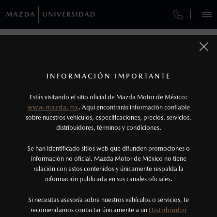
¿CÓMO COMPRAR MI MAZDA?
SERVICIOS Y MANTENIMIENTO
REGRESAR A VEHÍCULOS
VEHÍCULOS
AUTOS
SUVS
HÍBRIDOS
PICKUPS
ROA
FINANCIAMIENTO
MANTENIMIENTO MAZDA BT-50
1
MAZDA BT-50 2026
COTIZA TU MAZDA
Precio exlusivo solo aplica en pago con
SERVICIO EXPRESS
INFORMACIÓN IMPORTANTE
INFORMACIÓN DE COMPRA
Distribuidor.
MAZDA2 SEDÁN
2
2026
Los valores de rendimiento de combustible y
ESPECIFICACIONES
Estás visitando el sitio oficial de Mazda Motor de México:
$301,900
5
GARANTÍA
DESDE
www.mazda.mx
. Aquí encontrarás información confiable
emisiones de CO
se obtuvieron en condiciones
2
NOSOTROS
sobre nuestros vehículos, especificaciones, precios, servicios,
controladas de laboratorio que pueden o no ser
SIGNATURE
distribuidores, términos y condiciones.
COLLISION CENTER BUENAVISTA
reproducibles ni obtenerse en condiciones y
SERVICIOS
Se han identificado sitios web que difunden promociones o
hábitos de manejo convencional, debido a
CITA DE SERVICIO
información no oficial. Mazda Motor de México no tiene
condiciones climatológicas, combustible,
relación con estos contenidos y únicamente respalda la
condiciones topográficas y otros factores.
información publicada en sus canales oficiales.
(55) 5601-5501
3
Si necesitas asesoría sobre nuestros vehículos o servicios, te
El Control Dinámico de Estabilidad (DSC) es un
AGENDAR CITA
recomendamos contactar únicamente a un
Distribuidor