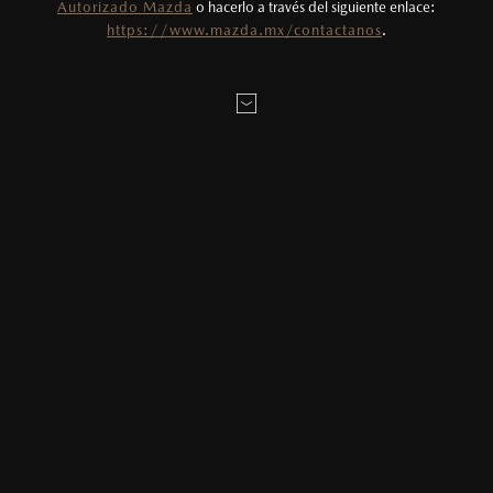
Autorizado Mazda
o hacerlo a través del siguiente enlace:
LOCALÍZANOS
https://www.mazda.mx/contactanos
.
MAZDA2 HATCHBACK
2026
$331,900
1
DESDE
ESTOY INTERESADO EN:
Elige tu enganche estimado
20
%
MAZDA3 SEDÁN
2026
Elige el plazo en meses deseado
$403,900
1
DESDE
24
Meses