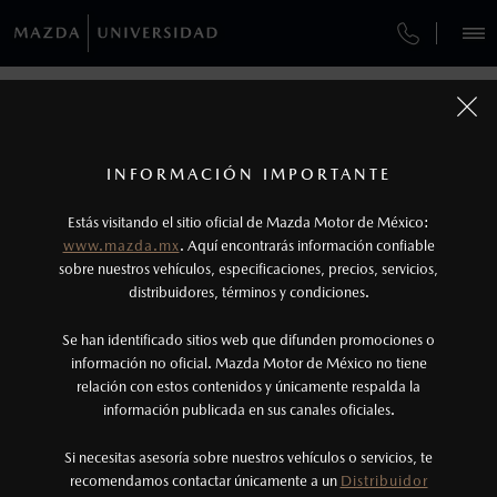
¿CÓMO COMPRAR MI MAZDA?
SERVICIOS Y MANTENIMIENTO
VEHÍCULOS
AUTOS
SUVS
HÍBRIDOS
PICKUPS
ROA
FINANCIAMIENTO
MANTENIMIENTO MAZDA BT-50
COMPÁRTENOS TUS DATOS PARA
SOLICITAR LA COTIZACIÓN DE TU
1
COTIZA TU MAZDA
MAZDA
SERVICIO EXPRESS
Los precios y especificaciones indicados en esta
INFORMACIÓN IMPORTANTE
INFORMACIÓN DE COMPRA
página son al menudeo, sugeridos por el
MAZDA2 SEDÁN
2026
Estás visitando el sitio oficial de Mazda Motor de México:
$301,900
1
TUS DATOS:
GARANTÍA
fabricante, en moneda de los Estados Unidos
DESDE
www.mazda.mx
. Aquí encontrarás información confiable
NOSOTROS
Mexicanos, incluyen: I.V.A., e I.S.A.N., y
sobre nuestros vehículos, especificaciones, precios, servicios,
distribuidores, términos y condiciones.
COLLISION CENTER BUENAVISTA
pueden cambiar sin previo aviso, no incluyen:
tenencias, placas, accesorios, seguro y gastos
SERVICIOS
Se han identificado sitios web que difunden promociones o
CITA DE SERVICIO
administrativos. Mazda de México, se reserva el
información no oficial. Mazda Motor de México no tiene
relación con estos contenidos y únicamente respalda la
derecho de modificar las especificaciones y los
información publicada en sus canales oficiales.
(55) 5601-5501
precios de sus productos, sin aviso previo al
consumidor.
Si necesitas asesoría sobre nuestros vehículos o servicios, te
AGENDAR CITA
recomendamos contactar únicamente a un
Distribuidor