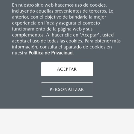
En nuestro sitio web hacemos uso de cookies,
incluyendo aquellas provenientes de terceros. Lo
anterior, con el objetivo de brindarle la mejor
experiencia en línea y asegurar el correcto
Inicio
funcionamiento de la página web y sus
Distribuidores
Mazda Universidad
Solicitar una cotización
complementos. Al hacer clic en 'Aceptar', usted
acepta el uso de todas las cookies. Para obtener más
información, consulta el apartado de cookies en
nuestra
Política de Privacidad
LEGALES
.
ACEPTAR
CONTÁCTANOS
CONTÁCTANOS
PERSONALIZAR
CONTACTO
DIRECTO AQUÍ
TÉRMINOS Y CONDICIONES
POLÍTICA DE PRIVACIDAD
VISITA MAZDA.MX