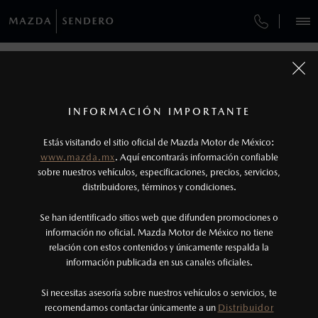
¿CÓMO COMPRAR MI MAZDA?
SERVICIOS Y MANTENIMIENTO
VEHÍCULOS
AUTOS
SUVS
HÍBRIDOS
PICKUPS
ROA
FINANCIAMIENTO
MANTENIMIENTO MAZDA BT-50
1
COTIZA TU MAZDA
Todas las imágenes del sitio son meramente ilustrativas.
SERVICIO EXPRESS
Los precios y especificaciones indicados en esta
INFORMACIÓN IMPORTANTE
INFORMACIÓN DE COMPRA
página son al menudeo, sugeridos por el
MAZDA2 SEDÁN
2026
MAZDA SENDERO
Estás visitando el sitio oficial de Mazda Motor de México:
$301,900
1
GARANTÍA
fabricante, en moneda de los Estados Unidos
DESDE
www.mazda.mx
. Aquí encontrarás información confiable
Avenida Universidad No. 1290
NOSOTROS
Mexicanos, incluyen: I.V.A., e I.S.A.N., y
sobre nuestros vehículos, especificaciones, precios, servicios,
San Nicolás de los Garza, Nuevo León, C.P. 66428
distribuidores, términos y condiciones.
COLLISION CENTER LAS TORRES
pueden cambiar sin previo aviso, no incluyen:
Ventas
tenencias, placas, accesorios, seguro y gastos
SERVICIOS
Se han identificado sitios web que difunden promociones o
(81) 1175-7975
CITA DE SERVICIO
administrativos. Mazda de México, se reserva el
información no oficial. Mazda Motor de México no tiene
Atención a clientes
relación con estos contenidos y únicamente respalda la
derecho de modificar las especificaciones y los
información publicada en sus canales oficiales.
(81) 8030-0099
(81) 8030-0099
precios de sus productos, sin aviso previo al
(81) 3636-9795
consumidor.
Si necesitas asesoría sobre nuestros vehículos o servicios, te
AGENDAR CITA
recomendamos contactar únicamente a un
Distribuidor
Collision Center Las Torres