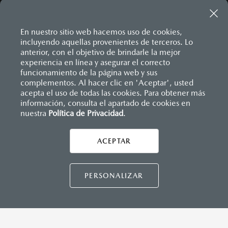
¿CÓMO LLEGAR?
En nuestro sitio web hacemos uso de cookies,
incluyendo aquellas provenientes de terceros. Lo
anterior, con el objetivo de brindarle la mejor
experiencia en línea y asegurar el correcto
funcionamiento de la página web y sus
complementos. Al hacer clic en 'Aceptar', usted
acepta el uso de todas las cookies. Para obtener más
información, consulta el apartado de cookies en
Inicio
Distribuidores
Mazda Sendero
Localízanos
nuestra
Política de Privacidad
.
MAZDA3 HATCHBACK
2026
LEGALES
ACEPTAR
$458,900
1
DESDE
CONTÁCTANOS
PERSONALIZAR
CONTACTO
DIRECTO AQUÍ
CONTÁCTANOS