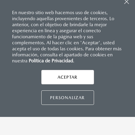
Sistema de frenado (freno de servicio y de
Descansabrazos trasero con portavasos
estacionamiento)
Palanca de velocidades forrada en piel
Sistema desempañante
En nuestro sitio web hacemos uso de cookies,
Soporte lumbar de ajuste eléctrico
Sistema limpia y lava parabrisas
incluyendo aquellas provenientes de terceros. Lo
Vestiduras de asientos en piel nappa color rojo
Sistema recordatorio de uso de cinturón de seguridad
anterior, con el objetivo de brindarle la mejor
Volante forrado en piel
(SBR)
experiencia en línea y asegurar el correcto
Volante con calefacción
Sistemas de asientos
Inicio
funcionamiento de la página web y sus
Distribuidores
Mazda Sendero
Vehículos
Mazda CX-70
Velocímetro
complementos. Al hacer clic en 'Aceptar', usted
Vidrio laminado, vidrio templado, vidrio plastificado
acepta el uso de todas las cookies. Para obtener más
información, consulta el apartado de cookies en
MAZDA CONNECT
nuestra
Política de Privacidad
LEGALES
.
Apple CarPlay™ y Android Auto
™ inalámbrico
Control central de mando (HMI)
Controles de audio montados al volante
ACEPTAR
CONTÁCTANOS
Entrada USB
Pantalla a color de 12"
Sistema Bluetooth® (manos libres)
CONTÁCTANOS
PERSONALIZAR
CONTACTO
Sistema de audio Bose® HD AM/FM con 12 bocinas
DIRECTO AQUÍ
TÉRMINOS Y CONDICIONES
INSTRUMENTOS
POLÍTICA DE PRIVACIDAD
Botón modos de manejo Mi-Drive (Normal, sport, offroad,