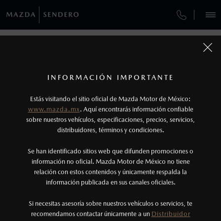
¿CÓMO COMPRAR MI MAZDA?
SERVICIOS Y MANTENIMIENTO
REGRESAR A VEHÍCULOS
VEHÍCULOS
AUTOS
SUVS
HÍBRIDOS
PICKUPS
ROA
FINANCIAMIENTO
MANTENIMIENTO MAZDA BT-50
1
MAZDA CX-30 2026
COTIZA TU MAZDA
Todas las imágenes del sitio son meramente ilustrativas.
SERVICIO EXPRESS
Los valores de rendimiento de combustible y
INFORMACIÓN IMPORTANTE
INFORMACIÓN DE COMPRA
emisiones de CO
se obtuvieron en condiciones
MAZDA2 SEDÁN
2026
2
ESPECIFICACIONES
Estás visitando el sitio oficial de Mazda Motor de México:
$301,900
8
GARANTÍA
controladas de laboratorio que pueden o no ser
DESDE
www.mazda.mx
. Aquí encontrarás información confiable
NOSOTROS
reproducibles ni obtenerse en condiciones y
sobre nuestros vehículos, especificaciones, precios, servicios,
i
distribuidores, términos y condiciones.
COLLISION CENTER LAS TORRES
hábitos de manejo convencional, debido a
condiciones climatológicas, combustible,
SERVICIOS
Se han identificado sitios web que difunden promociones o
CITA DE SERVICIO
condiciones topográficas y otros factores.
información no oficial. Mazda Motor de México no tiene
relación con estos contenidos y únicamente respalda la
2
información publicada en sus canales oficiales.
(81) 8030-0099
®
Bluetooth
es una marca registrada de Bluetooth
Sig, Inc. Todos los derechos reservados. Este
Si necesitas asesoría sobre nuestros vehículos o servicios, te
AGENDAR CITA
recomendamos contactar únicamente a un
Distribuidor
sistema funciona con ciertos dispositivos