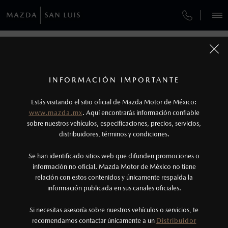
¿CÓMO COMPRAR MI MAZDA?
SERVICIOS Y MANTENIMIENTO
REGRESAR A VEHÍCULOS
VEHÍCULOS
AUTOS
SUVS
HÍBRIDOS
PICKUPS
ROA
FINANCIAMIENTO
MANTENIMIENTO MAZDA BT-50
1
MAZDA CX-90 2026
COTIZA TU MAZDA
Todas las imágenes del sitio son meramente ilustrativas.
SERVICIO EXPRESS
Los valores de rendimiento de combustible y
INFORMACIÓN IMPORTANTE
INFORMACIÓN DE COMPRA
emisiones de CO
se obtuvieron en condiciones
MAZDA2 SEDÁN
2026
2
ESPECIFICACIONES
Estás visitando el sitio oficial de Mazda Motor de México:
$301,900
6
GARANTÍA
controladas de laboratorio que pueden o no ser
DESDE
www.mazda.mx
. Aquí encontrarás información confiable
NOSOTROS
reproducibles ni obtenerse en condiciones y
sobre nuestros vehículos, especificaciones, precios, servicios,
SIGNATURE MHEV
CITA DE SERVICIO
distribuidores, términos y condiciones.
hábitos de manejo convencional, debido a
condiciones climatológicas, combustible,
SERVICIOS
Se han identificado sitios web que difunden promociones o
condiciones topográficas y otros factores.
información no oficial. Mazda Motor de México no tiene
relación con estos contenidos y únicamente respalda la
2
información publicada en sus canales oficiales.
(444)210-0300
El Control Dinámico de Estabilidad (DSC) es un
sistema electrónico para ayudar al conductor a
Si necesitas asesoría sobre nuestros vehículos o servicios, te
AGENDAR CITA
recomendamos contactar únicamente a un
Distribuidor
mantener el control en condiciones adversas. No