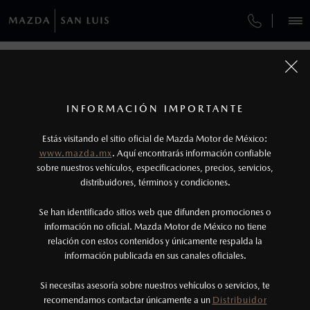
¿CÓMO COMPRAR MI MAZDA?
SERVICIOS Y MANTENIMIENTO
REGRESAR A VEHÍCULOS
VEHÍCULOS
AUTOS
SUVS
HÍBRIDOS
PICKUPS
ROA
FINANCIAMIENTO
MANTENIMIENTO MAZDA BT-50
1
MAZDA CX-5 2026
COTIZA TU MAZDA
Todas las imágenes del sitio son meramente ilustrativas.
SERVICIO EXPRESS
Los valores de rendimiento de combustible y
INFORMACIÓN IMPORTANTE
INFORMACIÓN DE COMPRA
emisiones de CO
se obtuvieron en condiciones
MAZDA2 SEDÁN
2026
2
ESPECIFICACIONES
Estás visitando el sitio oficial de Mazda Motor de México:
$301,900
5
GARANTÍA
controladas de laboratorio que pueden o no ser
DESDE
www.mazda.mx
. Aquí encontrarás información confiable
NOSOTROS
reproducibles ni obtenerse en condiciones y
sobre nuestros vehículos, especificaciones, precios, servicios,
i
SPORT
CITA DE SERVICIO
distribuidores, términos y condiciones.
hábitos de manejo convencional, debido a
condiciones climatológicas, combustible,
SERVICIOS
Se han identificado sitios web que difunden promociones o
condiciones topográficas y otros factores.
información no oficial. Mazda Motor de México no tiene
relación con estos contenidos y únicamente respalda la
2
información publicada en sus canales oficiales.
(444)210-0300
El Control Dinámico de Estabilidad (DSC) es un
sistema electrónico para ayudar al conductor a
Si necesitas asesoría sobre nuestros vehículos o servicios, te
AGENDAR CITA
recomendamos contactar únicamente a un
Distribuidor
mantener el control en condiciones adversas. No