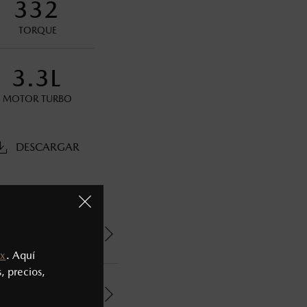
332
TORQUE
s decir, a partir de los primeros 36 meses o 60,000 km.
3.3L
oneda de los Estados Unidos Mexicanos, incluyen: I.V.A., e
MOTOR TURBO
ministrativos. Mazda de México, se reserva el derecho de
DESCARGAR
x
. Aquí
, precios,