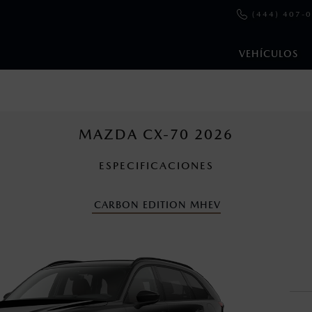
(444) 407-
VEHÍCULOS
e y emisiones de CO
se obtuvieron en condiciones controladas d
2
ejo convencional, debido a condiciones climatológicas, combusti
MAZDA CX-70 2026
ESPECIFICACIONES
s un sistema electrónico para ayudar al conductor a mantener el 
omo la velocidad, las condiciones de carretera y el tipo de man
CARBON EDITION MHEV
ara más detalles.
cuando viajes con niños utiliza los dispositivos de anclaje que se 