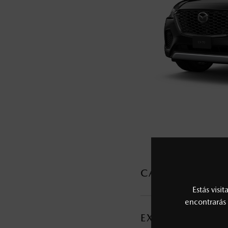
5
Lo que ocurra primero.
La vigencia de la Garantía Extendida comie
6
Los precios y especificaciones indicados 
I.S.A.N., y pueden cambiar sin previo avis
modificar las especificaciones y los precio
Todas las imágenes del sitio son meramente ilustrativas.
CARACTERÍSTI
Estás visi
MOTOR Y TRANSMI
encontrarás 
EXTERIOR