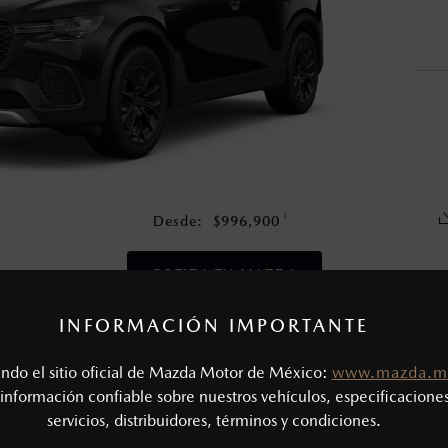
nza una vez que la garantía original del vehículo haya vencido, e
en esta página son al menudeo, sugeridos por el fabricante, en m
o, no incluyen: tenencias, placas, accesorios, seguro y gastos ad
s de sus productos, sin aviso previo al consumidor.
1
Desde:
$
996,900
COTIZA TU MAZDA
INFORMACIÓN IMPORTANTE
CAS MECÁNICAS
tando el sitio oficial de Mazda Motor de México:
www.mazda.m
Tipo de motor: 3.3L Turbo e-SKYACTIV®-G
SIÓN
información confiable sobre nuestros vehículos, especificaciones
Potencia (hp @ rpm): 280 @ 5,000 - 6,000
servicios, distribuidores, términos y condiciones.
Torque (lb-ft @ rpm): 332 @ 2,000 - 3,500